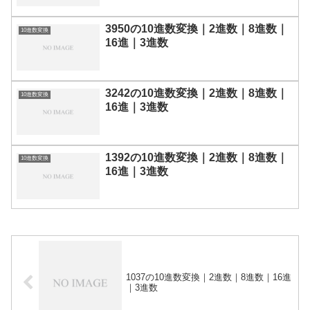
3950の10進数変換｜2進数｜8進数｜
10進数変換
16進｜3進数
3242の10進数変換｜2進数｜8進数｜
10進数変換
16進｜3進数
1392の10進数変換｜2進数｜8進数｜
10進数変換
16進｜3進数
1037の10進数変換｜2進数｜8進数｜16進
｜3進数