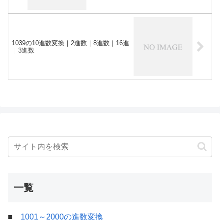
1039の10進数変換｜2進数｜8進数｜16進
｜3進数
一覧
■
1001～2000の進数変換