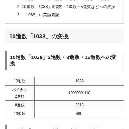
10進数「1038」3進数・4進数・5進数などへの変換
「1038」の英語表記
10進数「1038」の変換
10進数「1038」2進数・8進数・16進数への変
換
10進数
1038
バイナリ
10000001110
2進数
8進数
2016
16進数
40E