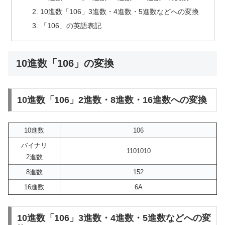
10進数「106」3進数・4進数・5進数などへの変換
「106」の英語表記
10進数「106」の変換
10進数「106」2進数・8進数・16進数への変換
10進数
106
バイナリ
1101010
2進数
8進数
152
16進数
6A
10進数「106」3進数・4進数・5進数などへの変