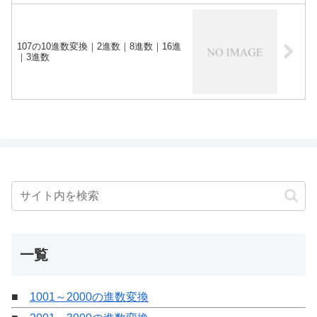
107の10進数変換｜2進数｜8進数｜16進
｜3進数
一覧
■
1001～2000の進数変換