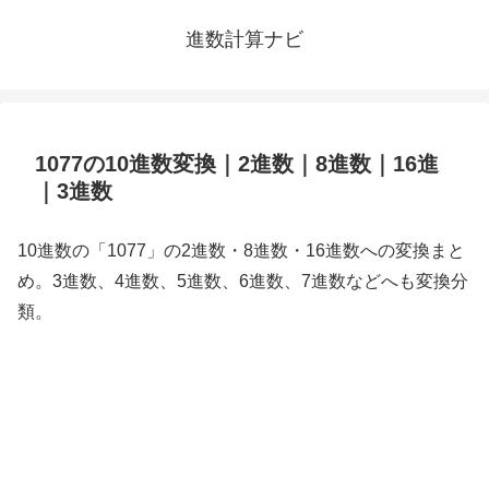
進数計算ナビ
1077の10進数変換｜2進数｜8進数｜16進
｜3進数
10進数の「1077」の2進数・8進数・16進数への変換まと
め。3進数、4進数、5進数、6進数、7進数などへも変換分
類。