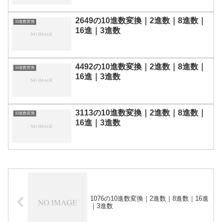
2649の10進数変換｜2進数｜8進数｜
10進数変換
16進｜3進数
4492の10進数変換｜2進数｜8進数｜
10進数変換
16進｜3進数
3113の10進数変換｜2進数｜8進数｜
10進数変換
16進｜3進数
1076の10進数変換｜2進数｜8進数｜16進
｜3進数