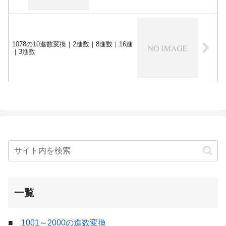
1078の10進数変換｜2進数｜8進数｜16進
｜3進数
一覧
■
1001～2000の進数変換