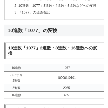
10進数「1077」3進数・4進数・5進数などへの変換
「1077」の英語表記
10進数「1077」の変換
10進数「1077」2進数・8進数・16進数への変
換
10進数
1077
バイナリ
10000110101
2進数
8進数
2065
16進数
435