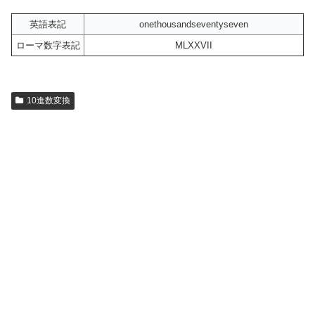
英語表記
onethousandseventyseven
ローマ数字表記
MLXXVII
10進数変換