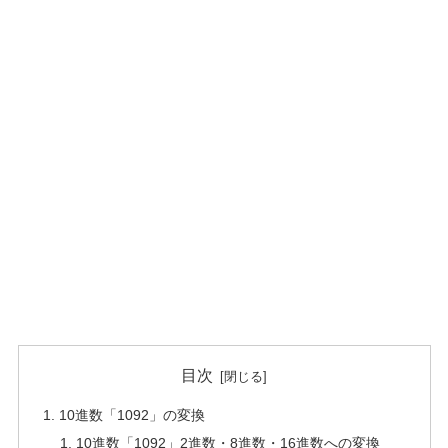
目次
10進数「1092」の変換
10進数「1092」2進数・8進数・16進数への変換