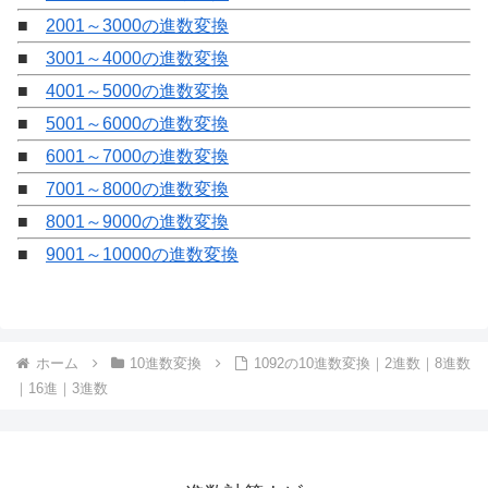
■
2001～3000の進数変換
■
3001～4000の進数変換
■
4001～5000の進数変換
■
5001～6000の進数変換
■
6001～7000の進数変換
■
7001～8000の進数変換
■
8001～9000の進数変換
■
9001～10000の進数変換
ホーム
10進数変換
1092の10進数変換｜2進数｜8進数
｜16進｜3進数