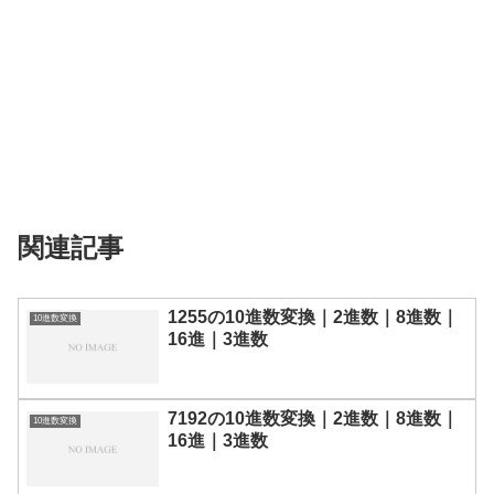
関連記事
1255の10進数変換｜2進数｜8進数｜
10進数変換
16進｜3進数
7192の10進数変換｜2進数｜8進数｜
10進数変換
16進｜3進数