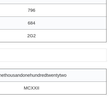
796
684
2G2
nethousandonehundredtwentytwo
MCXXII