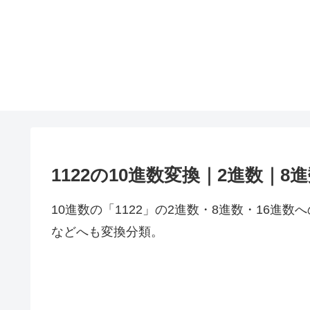
1122の10進数変換｜2進数｜8
10進数の「1122」の2進数・8進数・16進
などへも変換分類。