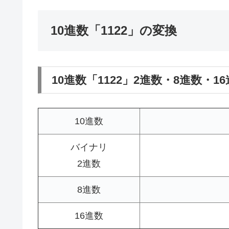
10進数「1122」の変換
10進数「1122」2進数・8進数・1
10進数
バイナリ
2進数
8進数
16進数