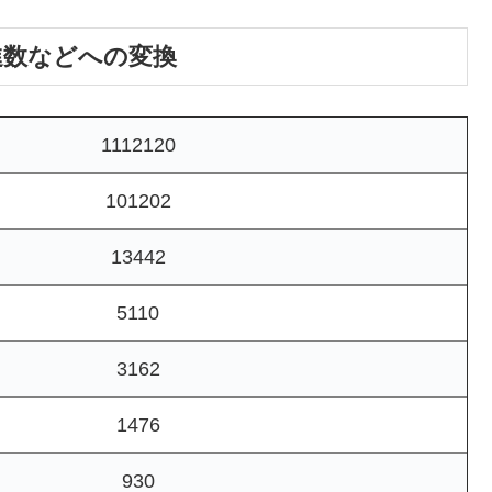
5進数などへの変換
1112120
101202
13442
5110
3162
1476
930