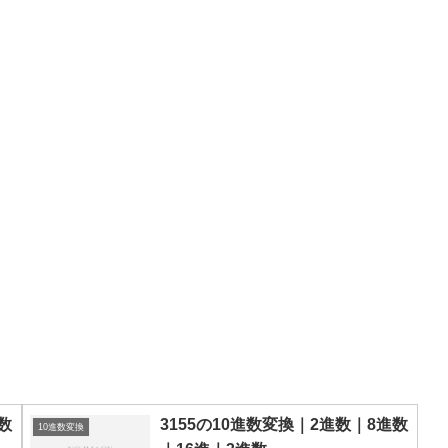
数
3155の10進数変換｜2進数｜8進数
10進数変換