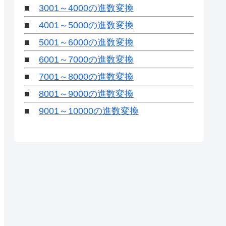
■
3001～4000の進数変換
■
4001～5000の進数変換
■
5001～6000の進数変換
■
6001～7000の進数変換
■
7001～8000の進数変換
■
8001～9000の進数変換
■
9001～10000の進数変換