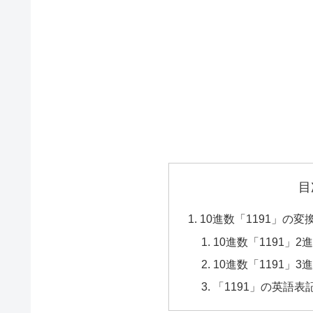
目
10進数「1191」の変
10進数「1191」
10進数「1191」
「1191」の英語表