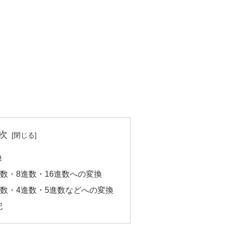
次
換
2進数・8進数・16進数への変換
3進数・4進数・5進数などへの変換
記