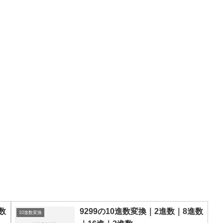
数
9299の10進数変換｜2進数｜8進数
10進数変換