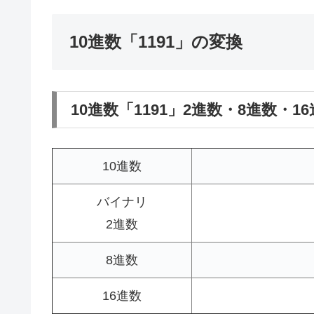
10進数「1191」の変換
10進数「1191」2進数・8進数・1
10進数
バイナリ
2進数
8進数
16進数