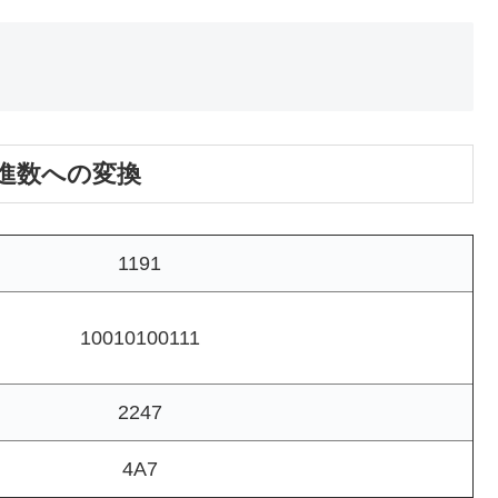
6進数への変換
1191
10010100111
2247
4A7