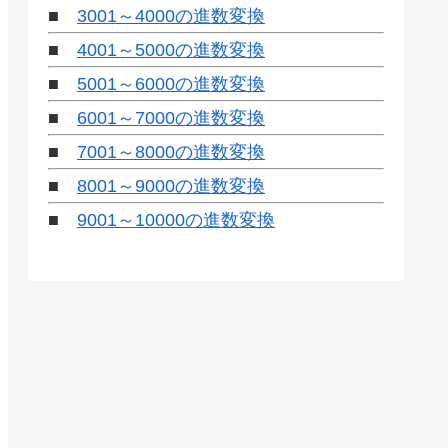
■
3001～4000の進数変換
■
4001～5000の進数変換
■
5001～6000の進数変換
■
6001～7000の進数変換
■
7001～8000の進数変換
■
8001～9000の進数変換
■
9001～10000の進数変換