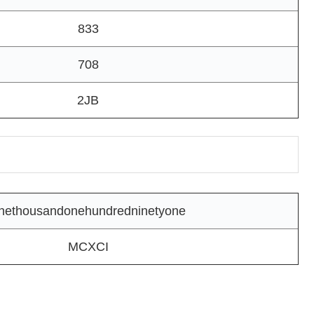
833
708
2JB
nethousandonehundredninetyone
MCXCI