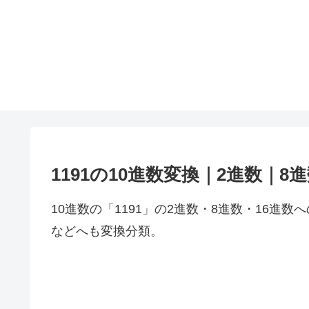
1191の10進数変換｜2進数｜8
10進数の「1191」の2進数・8進数・16進
などへも変換分類。