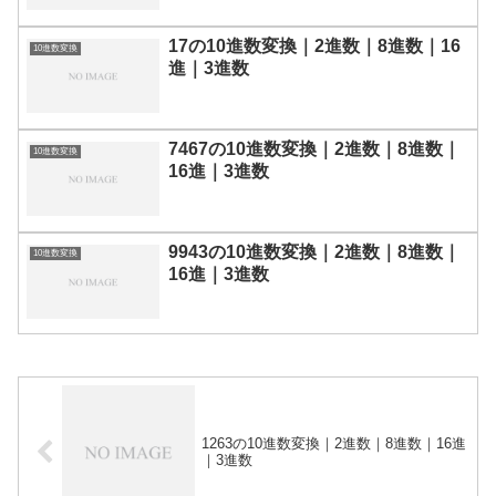
17の10進数変換｜2進数｜8進数｜16
10進数変換
進｜3進数
7467の10進数変換｜2進数｜8進数｜
10進数変換
16進｜3進数
9943の10進数変換｜2進数｜8進数｜
10進数変換
16進｜3進数
1263の10進数変換｜2進数｜8進数｜16進
｜3進数