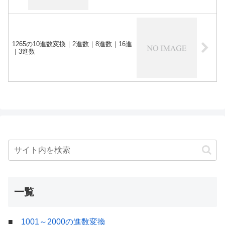
1265の10進数変換｜2進数｜8進数｜16進
｜3進数
一覧
■
1001～2000の進数変換