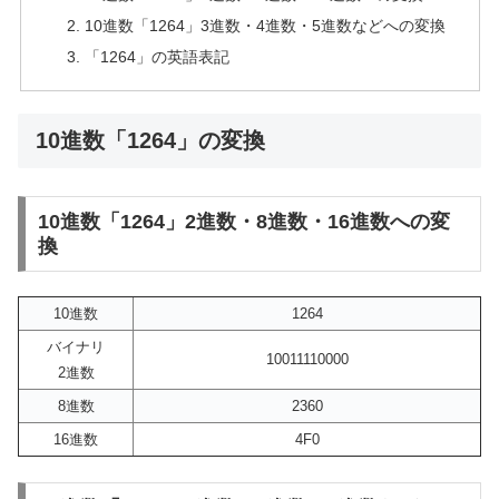
10進数「1264」3進数・4進数・5進数などへの変換
「1264」の英語表記
10進数「1264」の変換
10進数「1264」2進数・8進数・16進数への変
換
10進数
1264
バイナリ
10011110000
2進数
8進数
2360
16進数
4F0