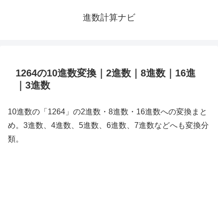
進数計算ナビ
1264の10進数変換｜2進数｜8進数｜16進
｜3進数
10進数の「1264」の2進数・8進数・16進数への変換まと
め。3進数、4進数、5進数、6進数、7進数などへも変換分
類。