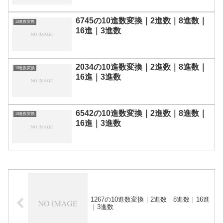
6745の10進数変換｜2進数｜8進数｜
10進数変換
16進｜3進数
2034の10進数変換｜2進数｜8進数｜
10進数変換
16進｜3進数
6542の10進数変換｜2進数｜8進数｜
10進数変換
16進｜3進数
1267の10進数変換｜2進数｜8進数｜16進
｜3進数