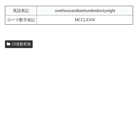
英語表記
onethousandtwohundredsixtyeight
ローマ数字表記
MCCLXVIII
10進数変換