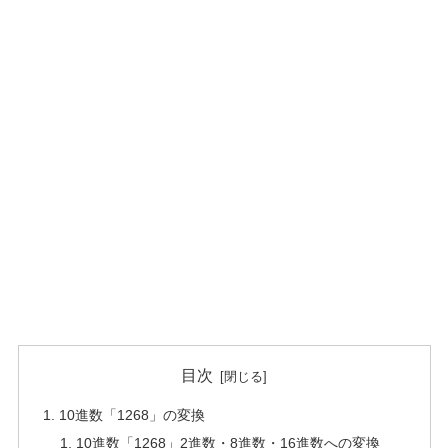
目次
10進数「1268」の変換
10進数「1268」2進数・8進数・16進数への変換