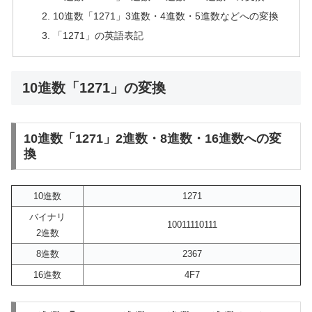
10進数「1271」3進数・4進数・5進数などへの変換
「1271」の英語表記
10進数「1271」の変換
10進数「1271」2進数・8進数・16進数への変
換
10進数
1271
バイナリ
10011110111
2進数
8進数
2367
16進数
4F7