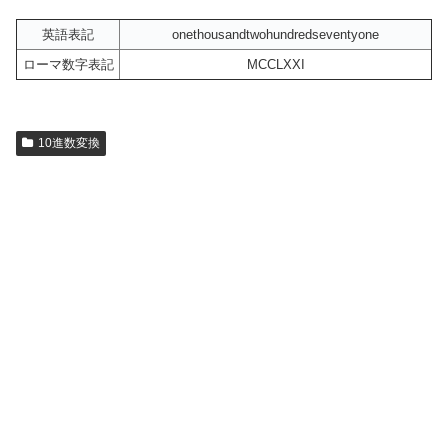
英語表記
onethousandtwohundredseventyone
ローマ数字表記
MCCLXXI
10進数変換