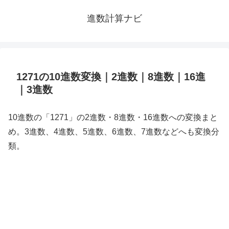
進数計算ナビ
1271の10進数変換｜2進数｜8進数｜16進
｜3進数
10進数の「1271」の2進数・8進数・16進数への変換まと
め。3進数、4進数、5進数、6進数、7進数などへも変換分
類。