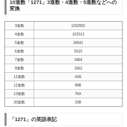
10進数「1271」3進数・4進数・5進数などへの
変換
3進数
1202002
4進数
103313
5進数
20041
6進数
5515
7進数
3464
9進数
1662
11進数
A56
12進数
89B
13進数
76A
20進数
33B
「1271」の英語表記