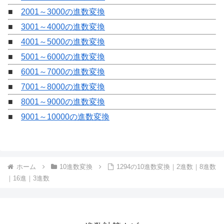
■
2001～3000の進数変換
■
3001～4000の進数変換
■
4001～5000の進数変換
■
5001～6000の進数変換
■
6001～7000の進数変換
■
7001～8000の進数変換
■
8001～9000の進数変換
■
9001～10000の進数変換
ホーム
10進数変換
1294の10進数変換｜2進数｜8進数
｜16進｜3進数