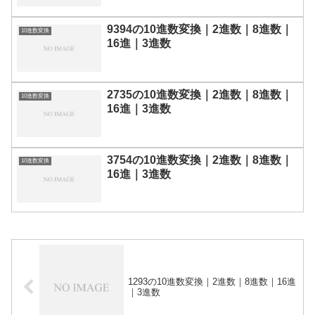
9394の10進数変換｜2進数｜8進数｜
10進数変換
16進｜3進数
2735の10進数変換｜2進数｜8進数｜
10進数変換
16進｜3進数
3754の10進数変換｜2進数｜8進数｜
10進数変換
16進｜3進数
1293の10進数変換｜2進数｜8進数｜16進
｜3進数