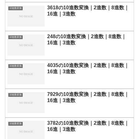
3618の10進数変換｜2進数｜8進数｜
10進数変換
16進｜3進数
248の10進数変換｜2進数｜8進数｜
10進数変換
16進｜3進数
4035の10進数変換｜2進数｜8進数｜
10進数変換
16進｜3進数
7929の10進数変換｜2進数｜8進数｜
10進数変換
16進｜3進数
3782の10進数変換｜2進数｜8進数｜
10進数変換
16進｜3進数