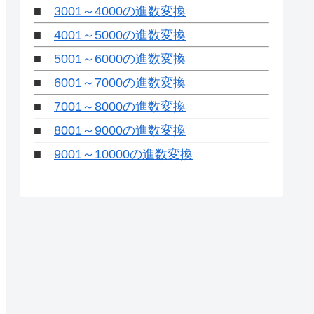
■
3001～4000の進数変換
■
4001～5000の進数変換
■
5001～6000の進数変換
■
6001～7000の進数変換
■
7001～8000の進数変換
■
8001～9000の進数変換
■
9001～10000の進数変換