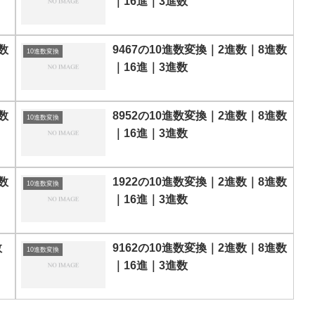
｜16進｜3進数
数
9467の10進数変換｜2進数｜8進数
10進数変換
｜16進｜3進数
数
8952の10進数変換｜2進数｜8進数
10進数変換
｜16進｜3進数
数
1922の10進数変換｜2進数｜8進数
10進数変換
｜16進｜3進数
数
9162の10進数変換｜2進数｜8進数
10進数変換
｜16進｜3進数