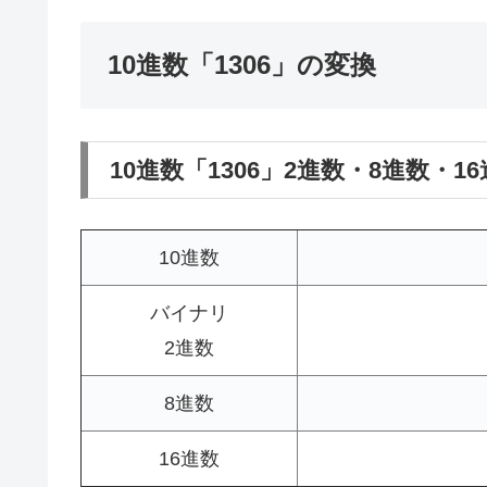
10進数「1306」の変換
10進数「1306」2進数・8進数・1
10進数
バイナリ
2進数
8進数
16進数