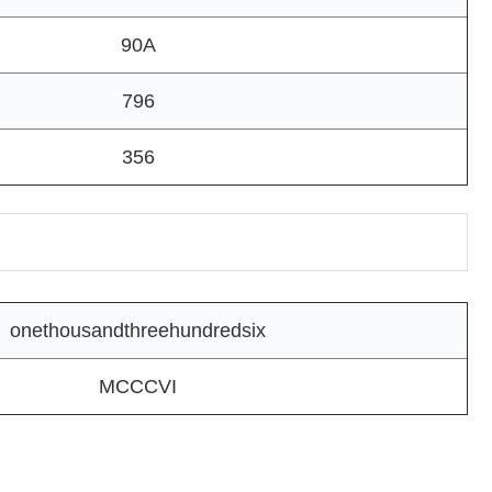
90A
796
356
onethousandthreehundredsix
MCCCVI