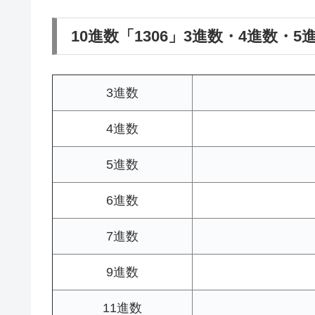
10進数「1306」3進数・4進数・
3進数
4進数
5進数
6進数
7進数
9進数
11進数