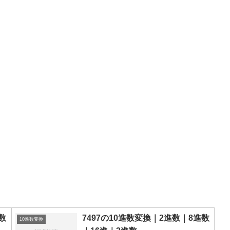
数
7497の10進数変換｜2進数｜8進数
10進数変換