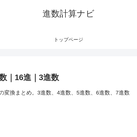
進数計算ナビ
トップページ
進数｜16進｜3進数
数への変換まとめ。3進数、4進数、5進数、6進数、7進数