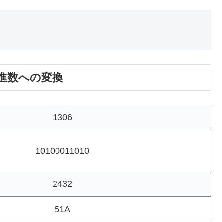
6進数への変換
1306
10100011010
2432
51A