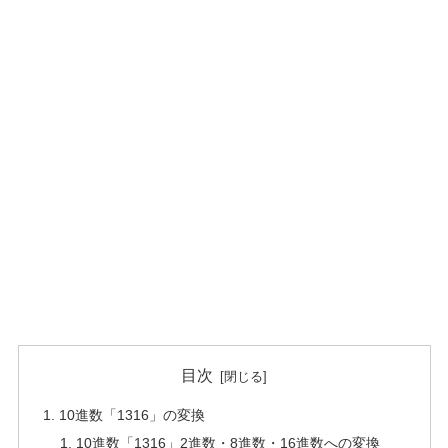
目次
10進数「1316」の変換
10進数「1316」2進数・8進数・16進数への変換