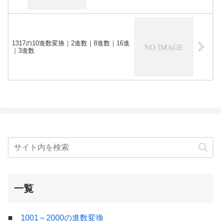
1317の10進数変換｜2進数｜8進数｜16進
｜3進数
一覧
■
1001～2000の進数変換