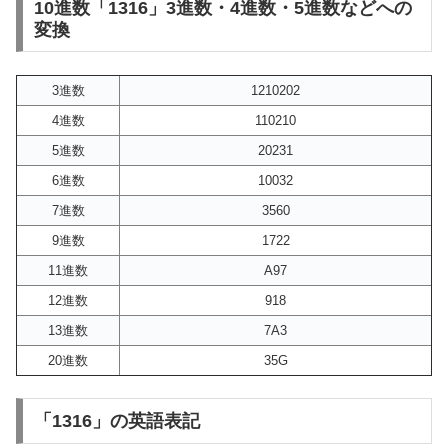
10進数「1316」3進数・4進数・5進数などへの
変換
3進数
1210202
4進数
110210
5進数
20231
6進数
10032
7進数
3560
9進数
1722
11進数
A97
12進数
918
13進数
7A3
20進数
35G
「1316」の英語表記