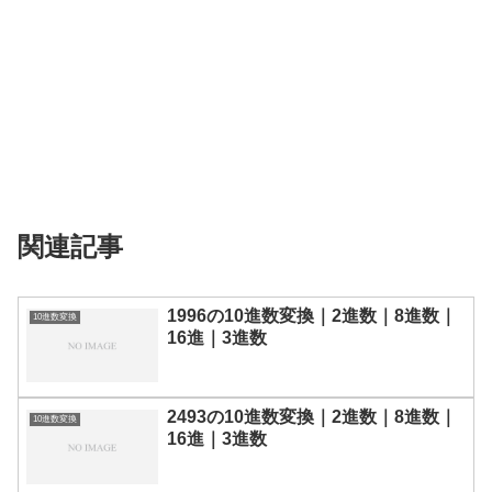
関連記事
1996の10進数変換｜2進数｜8進数｜
10進数変換
16進｜3進数
2493の10進数変換｜2進数｜8進数｜
10進数変換
16進｜3進数