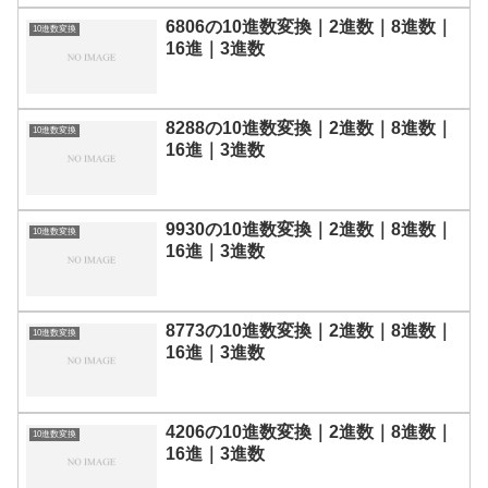
6806の10進数変換｜2進数｜8進数｜
10進数変換
16進｜3進数
8288の10進数変換｜2進数｜8進数｜
10進数変換
16進｜3進数
9930の10進数変換｜2進数｜8進数｜
10進数変換
16進｜3進数
8773の10進数変換｜2進数｜8進数｜
10進数変換
16進｜3進数
4206の10進数変換｜2進数｜8進数｜
10進数変換
16進｜3進数