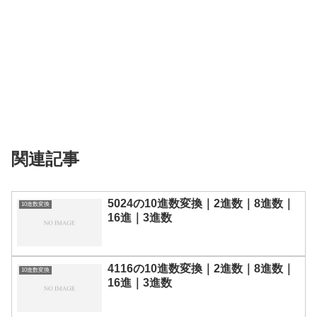
関連記事
5024の10進数変換｜2進数｜8進数｜
10進数変換
16進｜3進数
4116の10進数変換｜2進数｜8進数｜
10進数変換
16進｜3進数