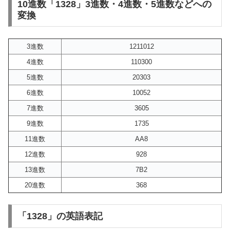
10進数「1328」3進数・4進数・5進数などへの
変換
3進数
1211012
4進数
110300
5進数
20303
6進数
10052
7進数
3605
9進数
1735
11進数
AA8
12進数
928
13進数
7B2
20進数
368
「1328」の英語表記