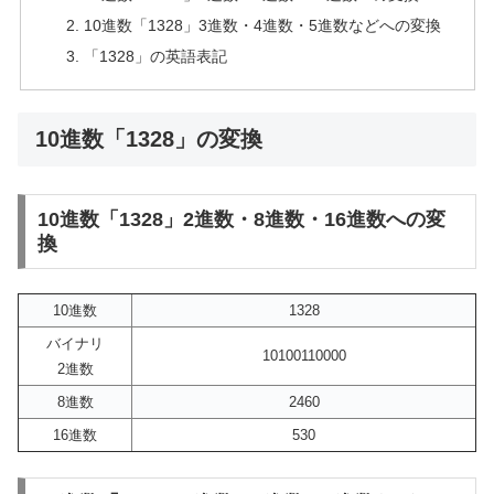
10進数「1328」3進数・4進数・5進数などへの変換
「1328」の英語表記
10進数「1328」の変換
10進数「1328」2進数・8進数・16進数への変
換
10進数
1328
バイナリ
10100110000
2進数
8進数
2460
16進数
530