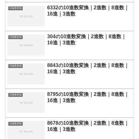
6332の10進数変換｜2進数｜8進数｜
10進数変換
16進｜3進数
304の10進数変換｜2進数｜8進数｜
10進数変換
16進｜3進数
8843の10進数変換｜2進数｜8進数｜
10進数変換
16進｜3進数
8795の10進数変換｜2進数｜8進数｜
10進数変換
16進｜3進数
8678の10進数変換｜2進数｜8進数｜
10進数変換
16進｜3進数