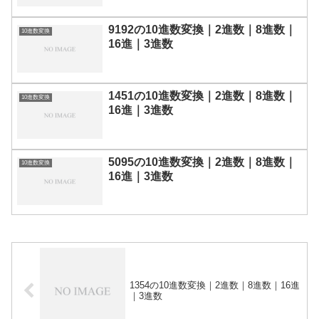
9192の10進数変換｜2進数｜8進数｜
10進数変換
16進｜3進数
1451の10進数変換｜2進数｜8進数｜
10進数変換
16進｜3進数
5095の10進数変換｜2進数｜8進数｜
10進数変換
16進｜3進数
1354の10進数変換｜2進数｜8進数｜16進
｜3進数