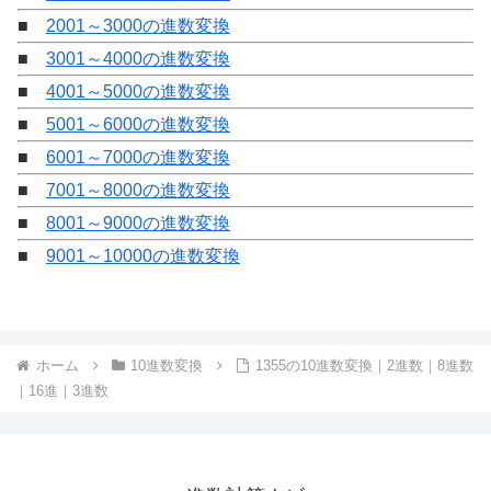
■
2001～3000の進数変換
■
3001～4000の進数変換
■
4001～5000の進数変換
■
5001～6000の進数変換
■
6001～7000の進数変換
■
7001～8000の進数変換
■
8001～9000の進数変換
■
9001～10000の進数変換
ホーム
10進数変換
1355の10進数変換｜2進数｜8進数
｜16進｜3進数