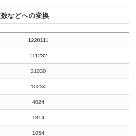
5進数などへの変換
1220111
111232
21030
10234
4024
1814
1054