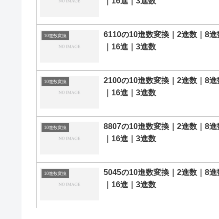
｜16進｜3進数
6110の10進数変換｜2進数｜8進
10進数変換
｜16進｜3進数
2100の10進数変換｜2進数｜8進
10進数変換
｜16進｜3進数
8807の10進数変換｜2進数｜8進
10進数変換
｜16進｜3進数
5045の10進数変換｜2進数｜8進
10進数変換
｜16進｜3進数