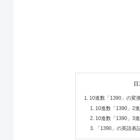
目
10進数「1390」の変
10進数「1390」
10進数「1390」
「1390」の英語表