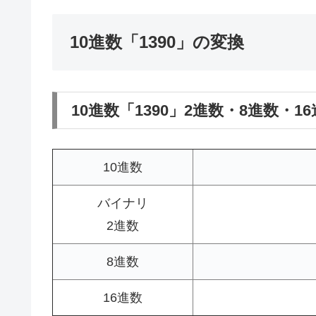
10進数「1390」の変換
10進数「1390」2進数・8進数・1
10進数
バイナリ
2進数
8進数
16進数