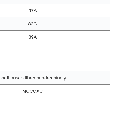
97A
82C
39A
onethousandthreehundredninety
MCCCXC