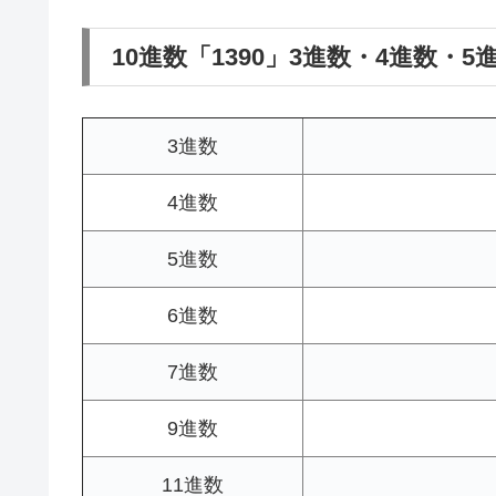
10進数「1390」3進数・4進数・
3進数
4進数
5進数
6進数
7進数
9進数
11進数