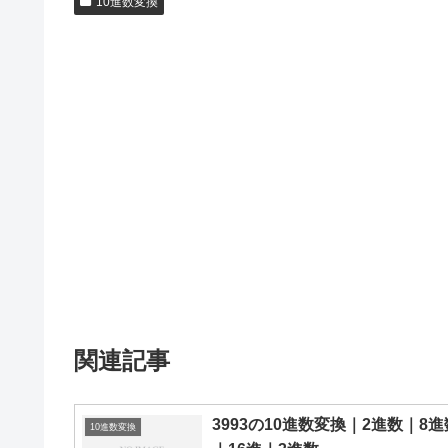
10進数変換
関連記事
3993の10進数変換｜2進数｜8進
10進数変換