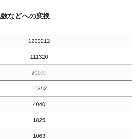
5進数などへの変換
1220212
111320
21100
10252
4040
1825
1063