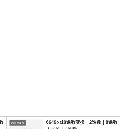
数
6649の10進数変換｜2進数｜8進数
10進数変換