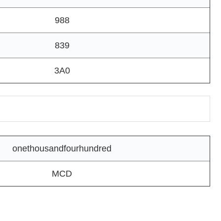
988
839
3A0
onethousandfourhundred
MCD