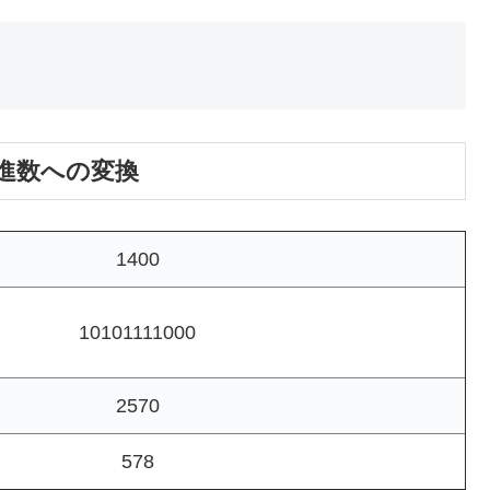
6進数への変換
1400
10101111000
2570
578