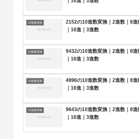
｜16進｜3進数
2152の10進数変換｜2進数｜8進
10進数変換
｜16進｜3進数
9432の10進数変換｜2進数｜8進
10進数変換
｜16進｜3進数
4996の10進数変換｜2進数｜8進
10進数変換
｜16進｜3進数
9643の10進数変換｜2進数｜8進
10進数変換
｜16進｜3進数