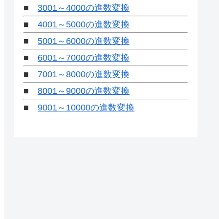
■
3001～4000の進数変換
■
4001～5000の進数変換
■
5001～6000の進数変換
■
6001～7000の進数変換
■
7001～8000の進数変換
■
8001～9000の進数変換
■
9001～10000の進数変換