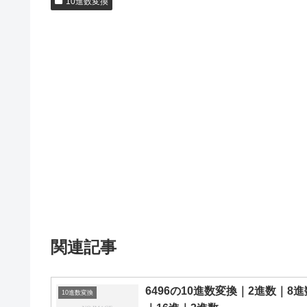
10進数変換
関連記事
6496の10進数変換｜2進数｜8進
10進数変換