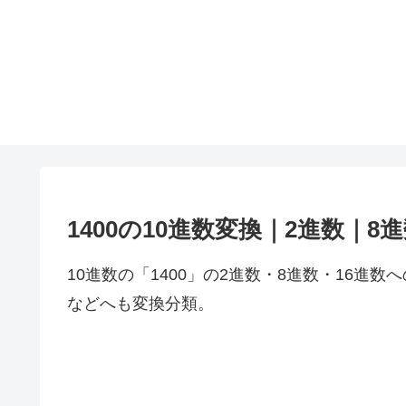
1400の10進数変換｜2進数｜8
10進数の「1400」の2進数・8進数・16進
などへも変換分類。