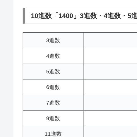
10進数「1400」3進数・4進数・
3進数
4進数
5進数
6進数
7進数
9進数
11進数