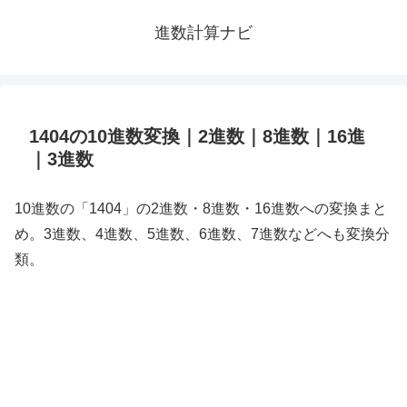
進数計算ナビ
1404の10進数変換｜2進数｜8進数｜16進
｜3進数
10進数の「1404」の2進数・8進数・16進数への変換まと
め。3進数、4進数、5進数、6進数、7進数などへも変換分
類。