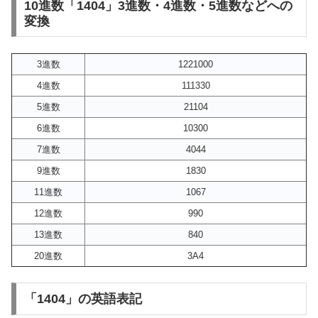
10進数「1404」3進数・4進数・5進数などへの
変換
3進数
1221000
4進数
111330
5進数
21104
6進数
10300
7進数
4044
9進数
1830
11進数
1067
12進数
990
13進数
840
20進数
3A4
「1404」の英語表記