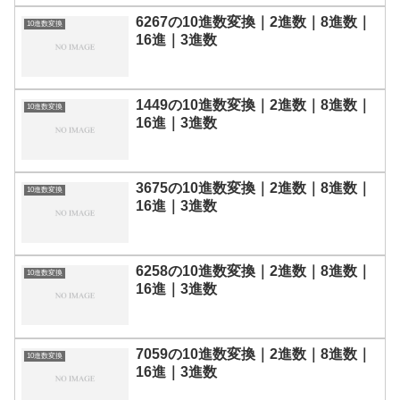
6267の10進数変換｜2進数｜8進数｜
10進数変換
16進｜3進数
1449の10進数変換｜2進数｜8進数｜
10進数変換
16進｜3進数
3675の10進数変換｜2進数｜8進数｜
10進数変換
16進｜3進数
6258の10進数変換｜2進数｜8進数｜
10進数変換
16進｜3進数
7059の10進数変換｜2進数｜8進数｜
10進数変換
16進｜3進数