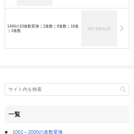
1440の10進数変換｜2進数｜8進数｜16進
｜3進数
一覧
■
1001～2000の進数変換