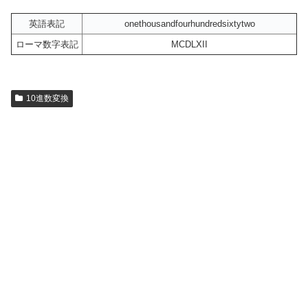
英語表記
onethousandfourhundredsixtytwo
ローマ数字表記
MCDLXII
10進数変換