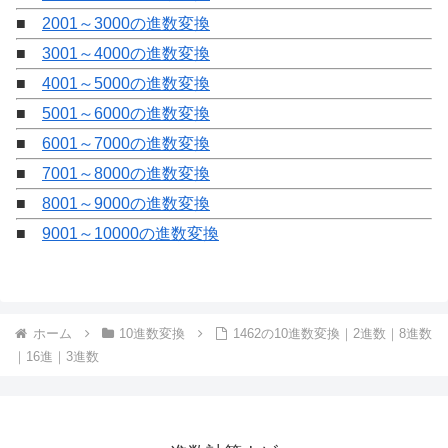
■
2001～3000の進数変換
■
3001～4000の進数変換
■
4001～5000の進数変換
■
5001～6000の進数変換
■
6001～7000の進数変換
■
7001～8000の進数変換
■
8001～9000の進数変換
■
9001～10000の進数変換
ホーム
10進数変換
1462の10進数変換｜2進数｜8進数
｜16進｜3進数