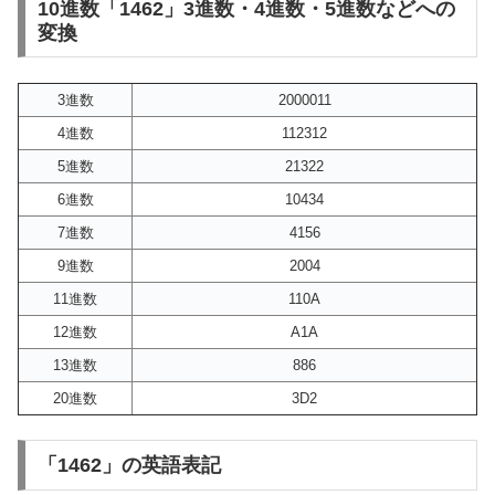
10進数「1462」3進数・4進数・5進数などへの
変換
3進数
2000011
4進数
112312
5進数
21322
6進数
10434
7進数
4156
9進数
2004
11進数
110A
12進数
A1A
13進数
886
20進数
3D2
「1462」の英語表記