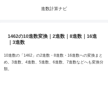
進数計算ナビ
1462の10進数変換｜2進数｜8進数｜16進
｜3進数
10進数の「1462」の2進数・8進数・16進数への変換まと
め。3進数、4進数、5進数、6進数、7進数などへも変換分
類。