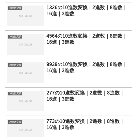
1326の10進数変換｜2進数｜8進数｜
10進数変換
16進｜3進数
4564の10進数変換｜2進数｜8進数｜
10進数変換
16進｜3進数
9939の10進数変換｜2進数｜8進数｜
10進数変換
16進｜3進数
277の10進数変換｜2進数｜8進数｜
10進数変換
16進｜3進数
773の10進数変換｜2進数｜8進数｜
10進数変換
16進｜3進数