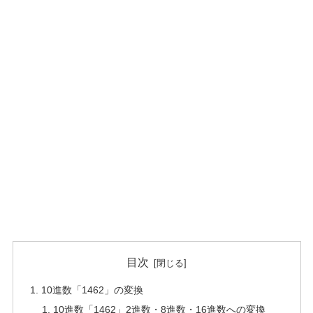
目次
10進数「1462」の変換
10進数「1462」2進数・8進数・16進数への変換