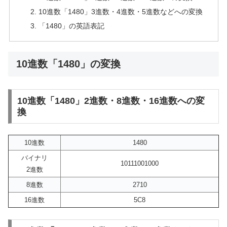
10進数「1480」3進数・4進数・5進数などへの変換
「1480」の英語表記
10進数「1480」の変換
10進数「1480」2進数・8進数・16進数への変
換
10進数
1480
バイナリ
10111001000
2進数
8進数
2710
16進数
5C8