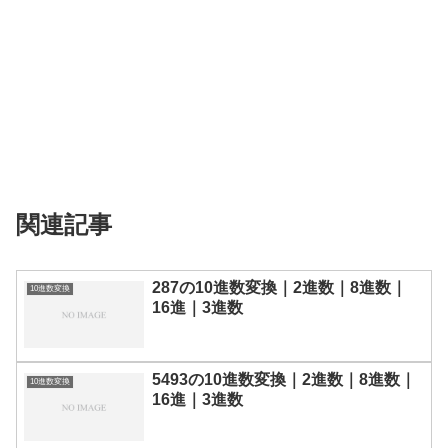
関連記事
287の10進数変換｜2進数｜8進数｜
10進数変換
16進｜3進数
5493の10進数変換｜2進数｜8進数｜
10進数変換
16進｜3進数