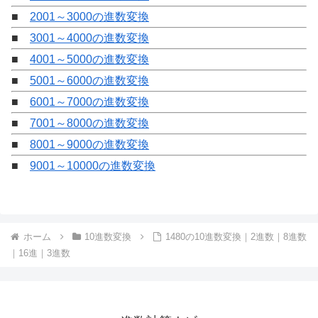
■
2001～3000の進数変換
■
3001～4000の進数変換
■
4001～5000の進数変換
■
5001～6000の進数変換
■
6001～7000の進数変換
■
7001～8000の進数変換
■
8001～9000の進数変換
■
9001～10000の進数変換
ホーム
10進数変換
1480の10進数変換｜2進数｜8進数
｜16進｜3進数