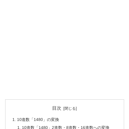
目次
10進数「1480」の変換
10進数「1480」2進数・8進数・16進数への変換