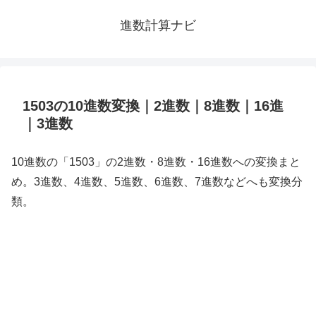
進数計算ナビ
1503の10進数変換｜2進数｜8進数｜16進
｜3進数
10進数の「1503」の2進数・8進数・16進数への変換まと
め。3進数、4進数、5進数、6進数、7進数などへも変換分
類。