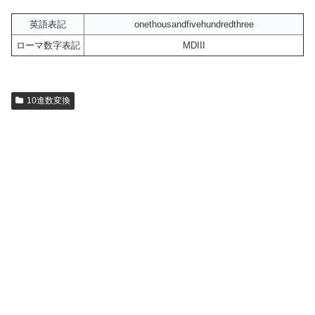
英語表記
onethousandfivehundredthree
ローマ数字表記
MDIII
10進数変換