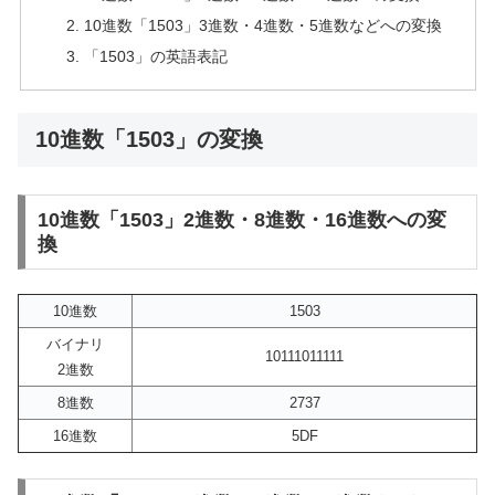
10進数「1503」3進数・4進数・5進数などへの変換
「1503」の英語表記
10進数「1503」の変換
10進数「1503」2進数・8進数・16進数への変
換
10進数
1503
バイナリ
10111011111
2進数
8進数
2737
16進数
5DF