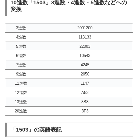
10進数「1503」3進数・4進数・5進数などへの
変換
3進数
2001200
4進数
113133
5進数
22003
6進数
10543
7進数
4245
9進数
2050
11進数
1147
12進数
A53
13進数
8B8
20進数
3F3
「1503」の英語表記