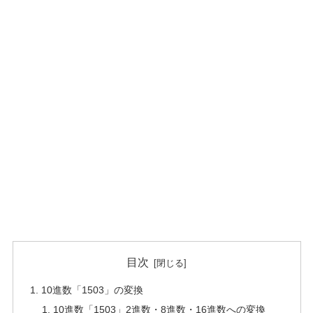
目次
10進数「1503」の変換
10進数「1503」2進数・8進数・16進数への変換