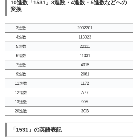
10進数「1531」3進数・4進数・5進数などへの
変換
3進数
2002201
4進数
113323
5進数
22111
6進数
11031
7進数
4315
9進数
2081
11進数
1172
12進数
A77
13進数
90A
20進数
3GB
「1531」の英語表記