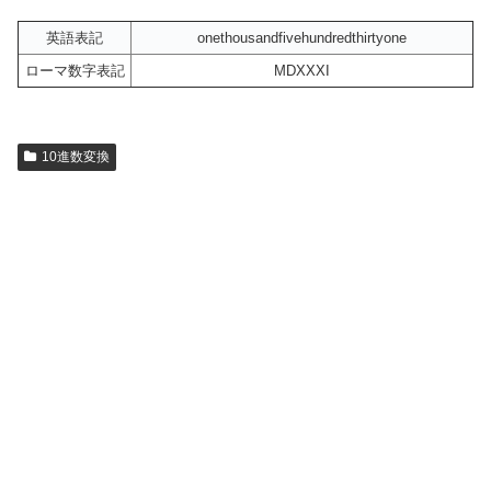
英語表記
onethousandfivehundredthirtyone
ローマ数字表記
MDXXXI
10進数変換