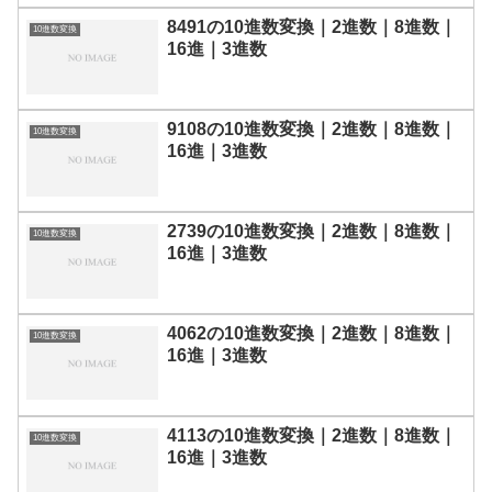
8491の10進数変換｜2進数｜8進数｜
10進数変換
16進｜3進数
9108の10進数変換｜2進数｜8進数｜
10進数変換
16進｜3進数
2739の10進数変換｜2進数｜8進数｜
10進数変換
16進｜3進数
4062の10進数変換｜2進数｜8進数｜
10進数変換
16進｜3進数
4113の10進数変換｜2進数｜8進数｜
10進数変換
16進｜3進数