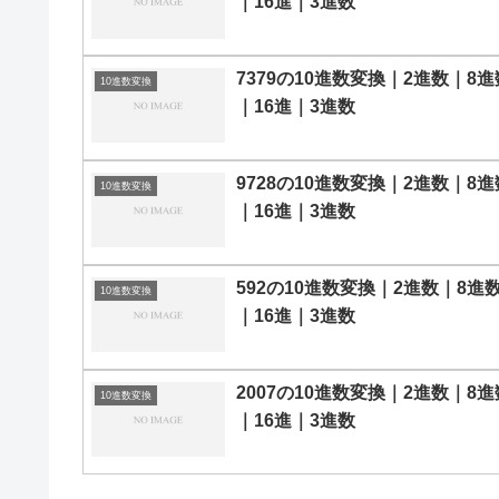
｜16進｜3進数
7379の10進数変換｜2進数｜8進
10進数変換
｜16進｜3進数
9728の10進数変換｜2進数｜8進
10進数変換
｜16進｜3進数
592の10進数変換｜2進数｜8進
10進数変換
｜16進｜3進数
2007の10進数変換｜2進数｜8進
10進数変換
｜16進｜3進数