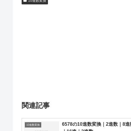
10進数変換
関連記事
6578の10進数変換｜2進数｜8進
10進数変換