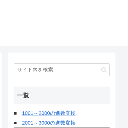
一覧
■
1001～2000の進数変換
■
2001～3000の進数変換