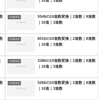
｜16進｜3進数
数
5549の10進数変換｜2進数｜8進数
10進数変換
｜16進｜3進数
数
6016の10進数変換｜2進数｜8進数
10進数変換
｜16進｜3進数
数
3386の10進数変換｜2進数｜8進数
10進数変換
｜16進｜3進数
数
5266の10進数変換｜2進数｜8進数
10進数変換
｜16進｜3進数