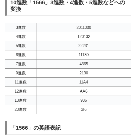
10進数「1566」3進数・4進数・5進数などへの
変換
3進数
2011000
4進数
120132
5進数
22231
6進数
11130
7進数
4365
9進数
2130
11進数
11A4
12進数
AA6
13進数
936
20進数
3I6
「1566」の英語表記