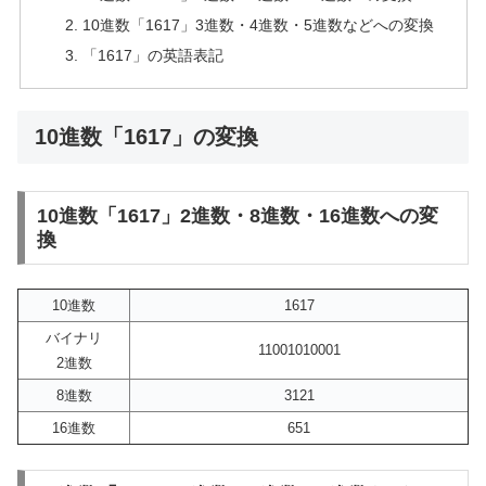
10進数「1617」3進数・4進数・5進数などへの変換
「1617」の英語表記
10進数「1617」の変換
10進数「1617」2進数・8進数・16進数への変
換
10進数
1617
バイナリ
11001010001
2進数
8進数
3121
16進数
651