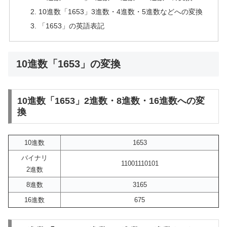
10進数「1653」3進数・4進数・5進数などへの変換
「1653」の英語表記
10進数「1653」の変換
10進数「1653」2進数・8進数・16進数への変
換
10進数
1653
バイナリ
11001110101
2進数
8進数
3165
16進数
675