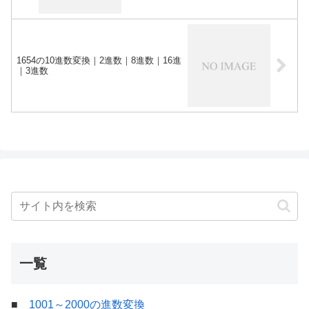
1654の10進数変換｜2進数｜8進数｜16進
｜3進数
一覧
■
1001～2000の進数変換