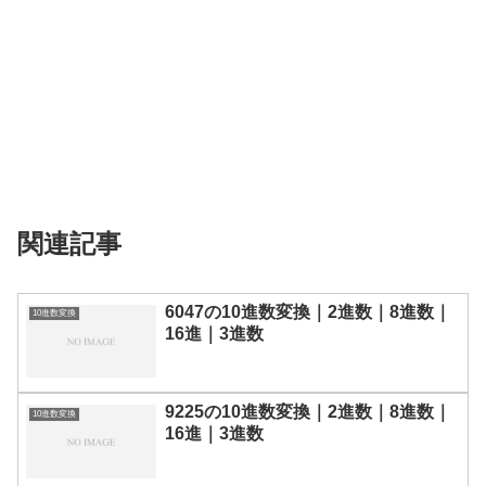
関連記事
6047の10進数変換｜2進数｜8進数｜
10進数変換
16進｜3進数
9225の10進数変換｜2進数｜8進数｜
10進数変換
16進｜3進数