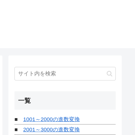
一覧
■
1001～2000の進数変換
■
2001～3000の進数変換