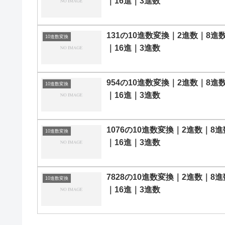
｜16進｜3進数
131の10進数変換｜2進数｜8進
10進数変換
｜16進｜3進数
954の10進数変換｜2進数｜8進
10進数変換
｜16進｜3進数
1076の10進数変換｜2進数｜8進
10進数変換
｜16進｜3進数
7828の10進数変換｜2進数｜8進
10進数変換
｜16進｜3進数