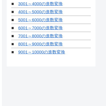
■
3001～4000の進数変換
■
4001～5000の進数変換
■
5001～6000の進数変換
■
6001～7000の進数変換
■
7001～8000の進数変換
■
8001～9000の進数変換
■
9001～10000の進数変換