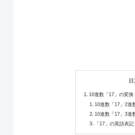
目
10進数「17」の変換
10進数「17」2
10進数「17」3
「17」の英語表記