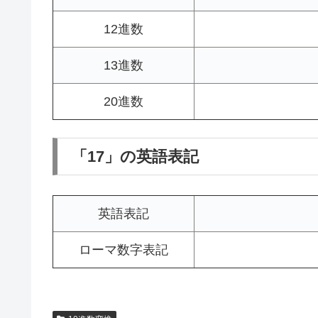
12進数
13進数
20進数
「17」の英語表記
英語表記
ローマ数字表記