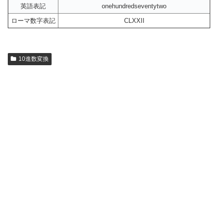
英語表記
onehundredseventytwo
ローマ数字表記
CLXXII
10進数変換