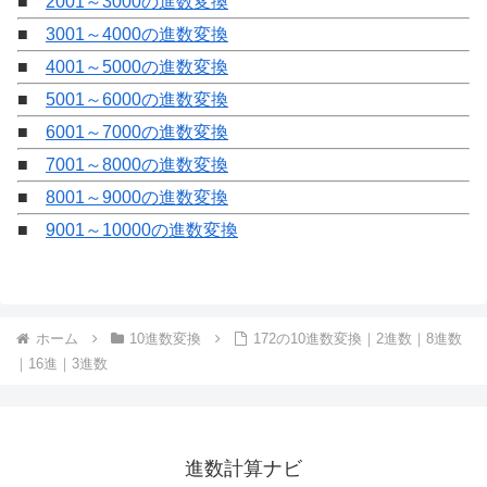
■
2001～3000の進数変換
■
3001～4000の進数変換
■
4001～5000の進数変換
■
5001～6000の進数変換
■
6001～7000の進数変換
■
7001～8000の進数変換
■
8001～9000の進数変換
■
9001～10000の進数変換
ホーム
10進数変換
172の10進数変換｜2進数｜8進数
｜16進｜3進数
進数計算ナビ