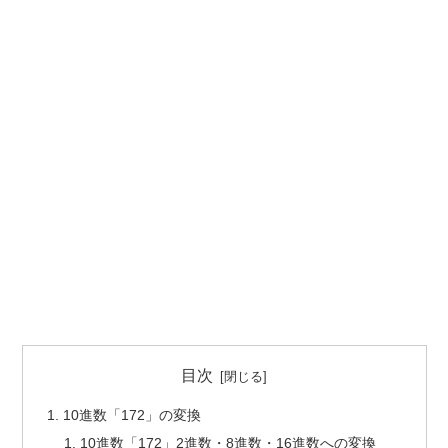
目次
10進数「172」の変換
10進数「172」2進数・8進数・16進数への変換