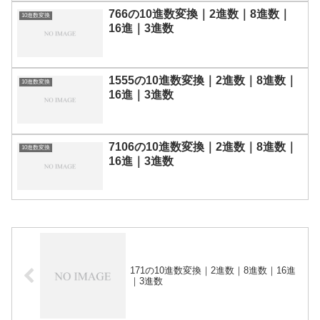
766の10進数変換｜2進数｜8進数｜
10進数変換
16進｜3進数
1555の10進数変換｜2進数｜8進数｜
10進数変換
16進｜3進数
7106の10進数変換｜2進数｜8進数｜
10進数変換
16進｜3進数
171の10進数変換｜2進数｜8進数｜16進
｜3進数