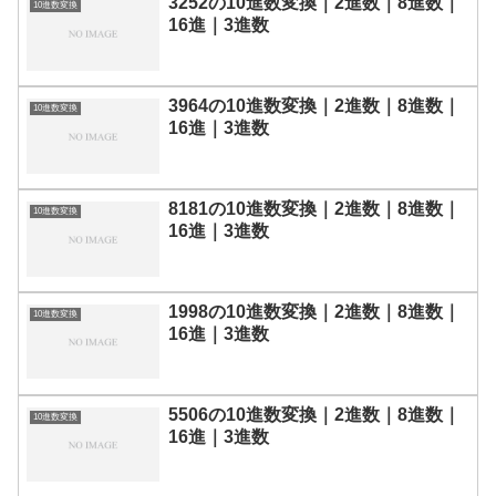
3252の10進数変換｜2進数｜8進数｜
10進数変換
16進｜3進数
3964の10進数変換｜2進数｜8進数｜
10進数変換
16進｜3進数
8181の10進数変換｜2進数｜8進数｜
10進数変換
16進｜3進数
1998の10進数変換｜2進数｜8進数｜
10進数変換
16進｜3進数
5506の10進数変換｜2進数｜8進数｜
10進数変換
16進｜3進数