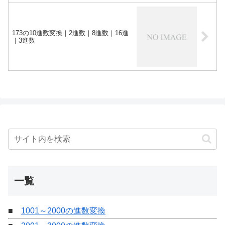
173の10進数変換｜2進数｜8進数｜16進
｜3進数
一覧
■
1001～2000の進数変換