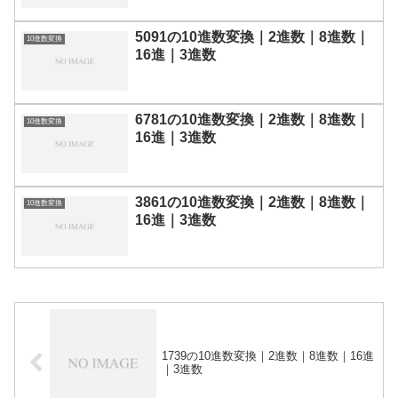
5091の10進数変換｜2進数｜8進数｜
10進数変換
16進｜3進数
6781の10進数変換｜2進数｜8進数｜
10進数変換
16進｜3進数
3861の10進数変換｜2進数｜8進数｜
10進数変換
16進｜3進数
1739の10進数変換｜2進数｜8進数｜16進
｜3進数