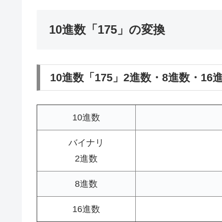
10進数「175」の変換
10進数「175」2進数・8進数・1
10進数
バイナリ
2進数
8進数
16進数