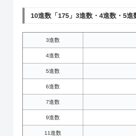
10進数「175」3進数・4進数・5
3進数
4進数
5進数
6進数
7進数
9進数
11進数