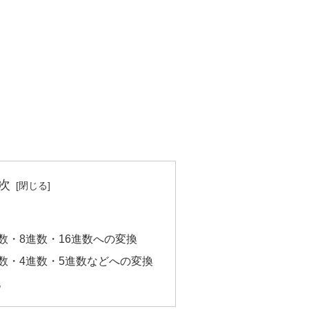
次
進数・8進数・16進数への変換
3進数・4進数・5進数などへの変換
記