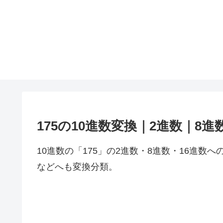
175の10進数変換｜2進数｜8進
10進数の「175」の2進数・8進数・16進数
などへも変換分類。