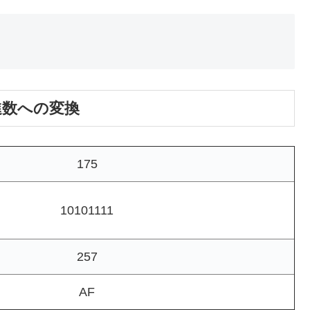
6進数への変換
175
10101111
257
AF