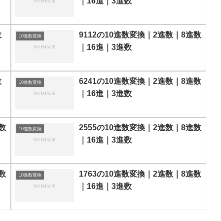
｜16進｜3進数
数
9112の10進数変換｜2進数｜8進数
10進数変換
｜16進｜3進数
数
6241の10進数変換｜2進数｜8進数
10進数変換
｜16進｜3進数
数
2555の10進数変換｜2進数｜8進数
10進数変換
｜16進｜3進数
数
1763の10進数変換｜2進数｜8進数
10進数変換
｜16進｜3進数