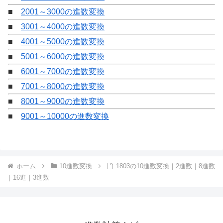
■
2001～3000の進数変換
■
3001～4000の進数変換
■
4001～5000の進数変換
■
5001～6000の進数変換
■
6001～7000の進数変換
■
7001～8000の進数変換
■
8001～9000の進数変換
■
9001～10000の進数変換
ホーム
10進数変換
1803の10進数変換｜2進数｜8進数
｜16進｜3進数