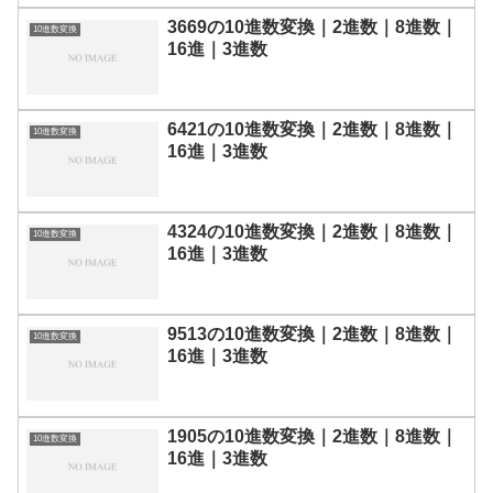
3669の10進数変換｜2進数｜8進数｜
10進数変換
16進｜3進数
6421の10進数変換｜2進数｜8進数｜
10進数変換
16進｜3進数
4324の10進数変換｜2進数｜8進数｜
10進数変換
16進｜3進数
9513の10進数変換｜2進数｜8進数｜
10進数変換
16進｜3進数
1905の10進数変換｜2進数｜8進数｜
10進数変換
16進｜3進数