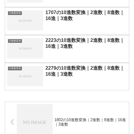
1707の10進数変換｜2進数｜8進数｜
10進数変換
16進｜3進数
2223の10進数変換｜2進数｜8進数｜
10進数変換
16進｜3進数
2279の10進数変換｜2進数｜8進数｜
10進数変換
16進｜3進数
1802の10進数変換｜2進数｜8進数｜16進
｜3進数