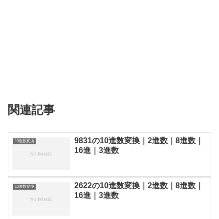
関連記事
9831の10進数変換｜2進数｜8進数｜
10進数変換
16進｜3進数
2622の10進数変換｜2進数｜8進数｜
10進数変換
16進｜3進数