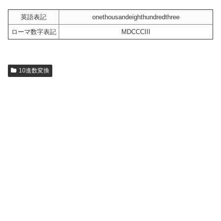
英語表記
onethousandeighthundredthree
ローマ数字表記
MDCCCIII
10進数変換