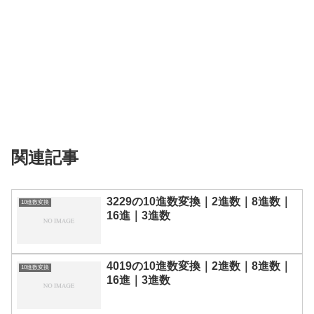
関連記事
3229の10進数変換｜2進数｜8進数｜
10進数変換
16進｜3進数
4019の10進数変換｜2進数｜8進数｜
10進数変換
16進｜3進数