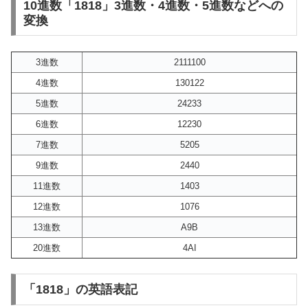
10進数「1818」3進数・4進数・5進数などへの
変換
3進数
2111100
4進数
130122
5進数
24233
6進数
12230
7進数
5205
9進数
2440
11進数
1403
12進数
1076
13進数
A9B
20進数
4AI
「1818」の英語表記