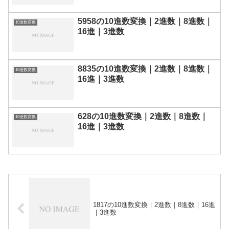
5958の10進数変換｜2進数｜8進数｜
10進数変換
16進｜3進数
8835の10進数変換｜2進数｜8進数｜
10進数変換
16進｜3進数
628の10進数変換｜2進数｜8進数｜
10進数変換
16進｜3進数
1817の10進数変換｜2進数｜8進数｜16進
｜3進数