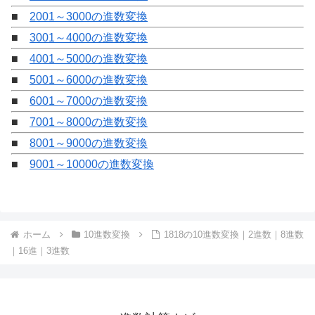
■
2001～3000の進数変換
■
3001～4000の進数変換
■
4001～5000の進数変換
■
5001～6000の進数変換
■
6001～7000の進数変換
■
7001～8000の進数変換
■
8001～9000の進数変換
■
9001～10000の進数変換
ホーム
10進数変換
1818の10進数変換｜2進数｜8進数
｜16進｜3進数