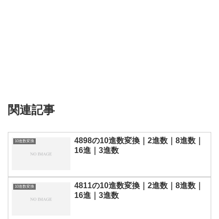
関連記事
4898の10進数変換｜2進数｜8進数｜
10進数変換
16進｜3進数
4811の10進数変換｜2進数｜8進数｜
10進数変換
16進｜3進数