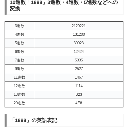
10進数「1888」3進数・4進数・5進数などへの
変換
3進数
2120221
4進数
131200
5進数
30023
6進数
12424
7進数
5335
9進数
2527
11進数
1467
12進数
1114
13進数
B23
20進数
4E8
「1888」の英語表記