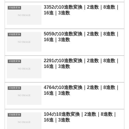
3352の10進数変換｜2進数｜8進数｜
10進数変換
16進｜3進数
5059の10進数変換｜2進数｜8進数｜
10進数変換
16進｜3進数
2291の10進数変換｜2進数｜8進数｜
10進数変換
16進｜3進数
4764の10進数変換｜2進数｜8進数｜
10進数変換
16進｜3進数
104の10進数変換｜2進数｜8進数｜
10進数変換
16進｜3進数