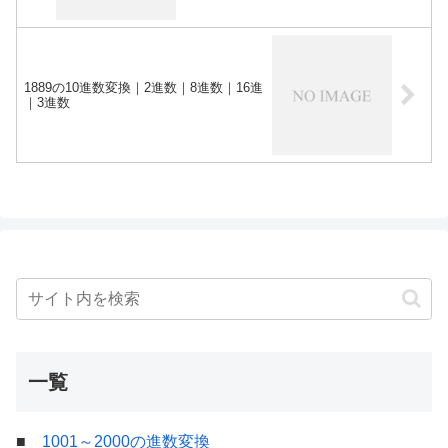
1889の10進数変換｜2進数｜8進数｜16進
｜3進数
一覧
■
1001～2000の進数変換