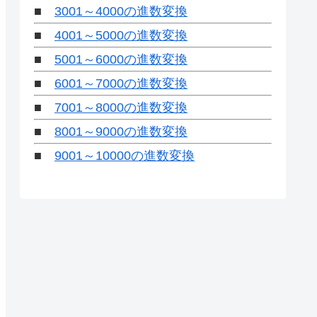
■
3001～4000の進数変換
■
4001～5000の進数変換
■
5001～6000の進数変換
■
6001～7000の進数変換
■
7001～8000の進数変換
■
8001～9000の進数変換
■
9001～10000の進数変換