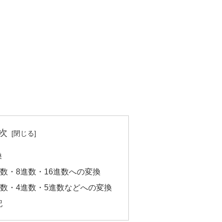
次
換
2進数・8進数・16進数への変換
3進数・4進数・5進数などへの変換
記