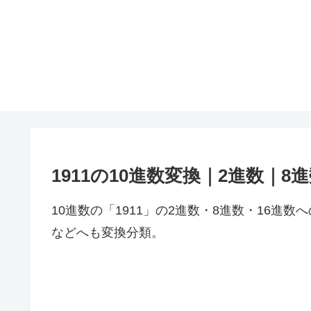
1911の10進数変換｜2進数｜8
10進数の「1911」の2進数・8進数・16進
などへも変換分類。