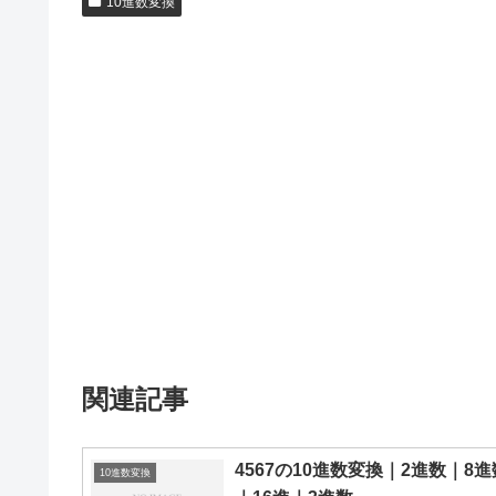
10進数変換
関連記事
4567の10進数変換｜2進数｜8進
10進数変換