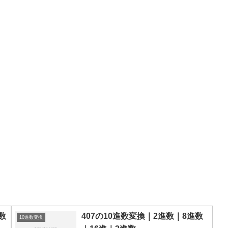
数
407の10進数変換｜2進数｜8進数
10進数変換