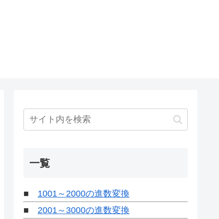
一覧
■
1001～2000の進数変換
■
2001～3000の進数変換