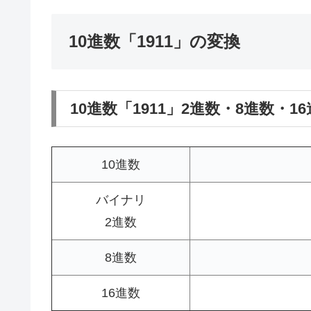
10進数「1911」の変換
10進数「1911」2進数・8進数・1
10進数
バイナリ
2進数
8進数
16進数