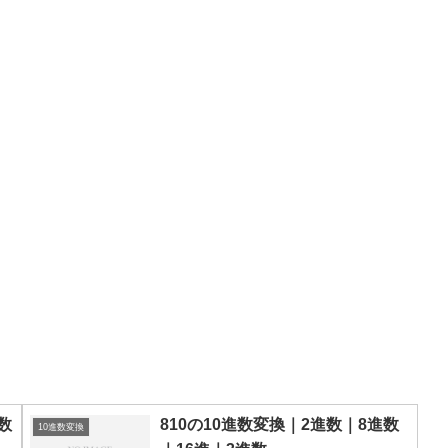
数
810の10進数変換｜2進数｜8進数
10進数変換