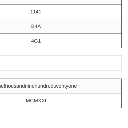
1141
B4A
4G1
nethousandninehundredtwentyone
MCMXXI