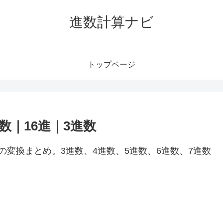
進数計算ナビ
トップページ
進数｜16進｜3進数
数への変換まとめ。3進数、4進数、5進数、6進数、7進数