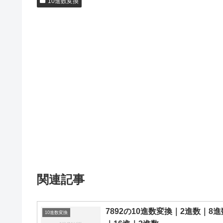
10進数変換
関連記事
7892の10進数変換｜2進数｜8進
10進数変換