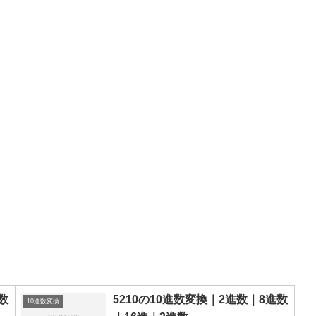
数
5210の10進数変換｜2進数｜8進数
10進数変換