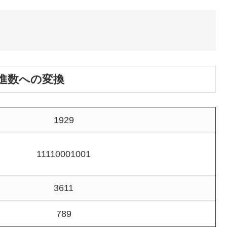
6進数への変換
1929
11110001001
3611
789