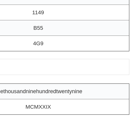
1149
B55
4G9
ethousandninehundredtwentynine
MCMXXIX