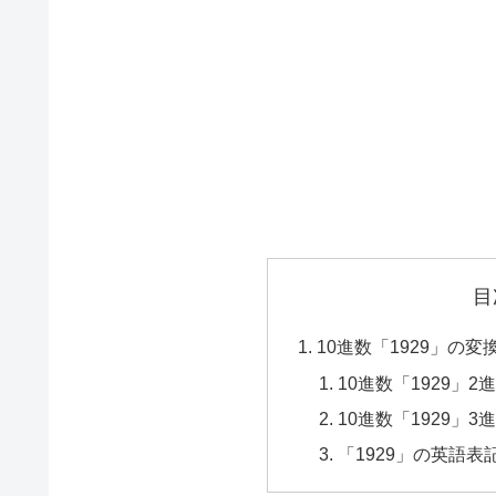
目
10進数「1929」の変
10進数「1929」
10進数「1929」
「1929」の英語表