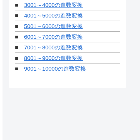
■
3001～4000の進数変換
■
4001～5000の進数変換
■
5001～6000の進数変換
■
6001～7000の進数変換
■
7001～8000の進数変換
■
8001～9000の進数変換
■
9001～10000の進数変換