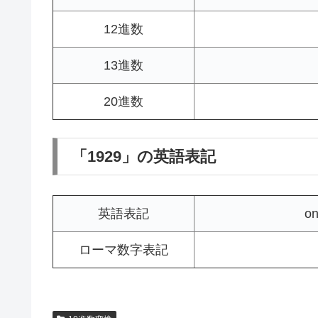
12進数
13進数
20進数
「1929」の英語表記
英語表記
on
ローマ数字表記