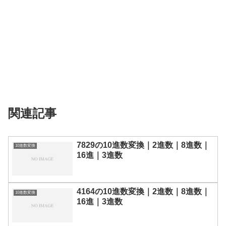
関連記事
7829の10進数変換｜2進数｜8進数｜
10進数変換
16進｜3進数
4164の10進数変換｜2進数｜8進数｜
10進数変換
16進｜3進数