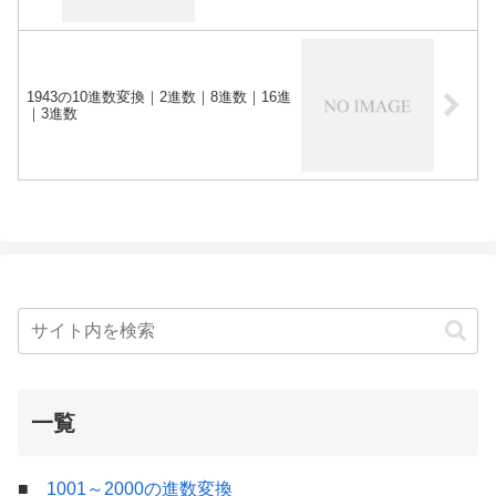
1943の10進数変換｜2進数｜8進数｜16進
｜3進数
一覧
■
1001～2000の進数変換