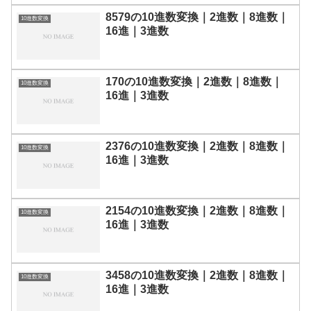
8579の10進数変換｜2進数｜8進数｜
10進数変換
16進｜3進数
170の10進数変換｜2進数｜8進数｜
10進数変換
16進｜3進数
2376の10進数変換｜2進数｜8進数｜
10進数変換
16進｜3進数
2154の10進数変換｜2進数｜8進数｜
10進数変換
16進｜3進数
3458の10進数変換｜2進数｜8進数｜
10進数変換
16進｜3進数