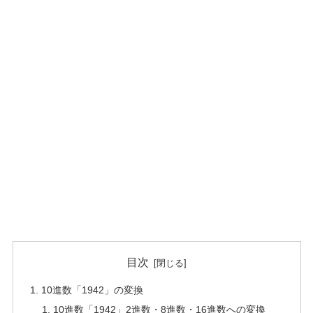
目次
10進数「1942」の変換
10進数「1942」2進数・8進数・16進数への変換