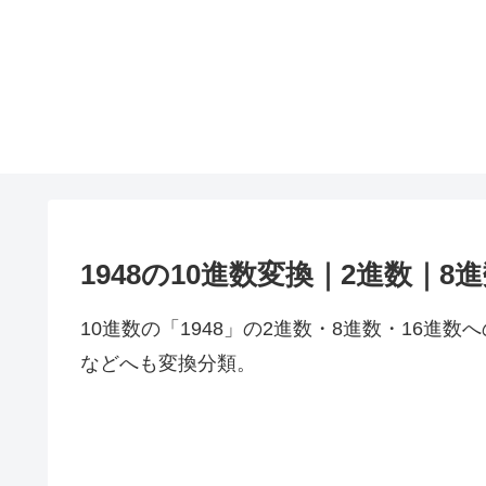
1948の10進数変換｜2進数｜8
10進数の「1948」の2進数・8進数・16進
などへも変換分類。