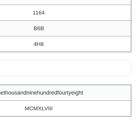
1164
B6B
4H8
ethousandninehundredfourtyeight
MCMXLVIII