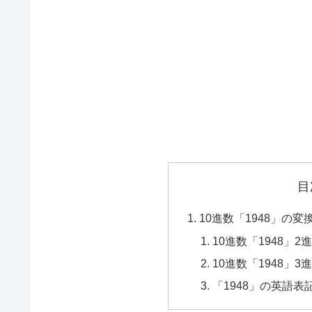
目
10進数「1948」の変
10進数「1948」
10進数「1948」
「1948」の英語表