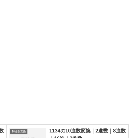
数
1134の10進数変換｜2進数｜8進数
10進数変換