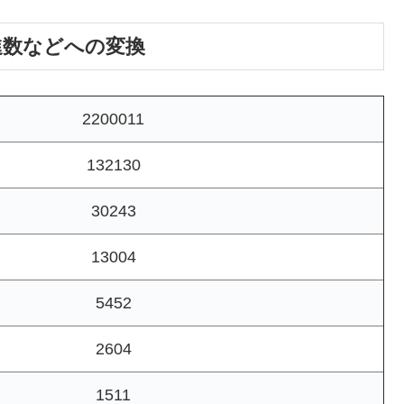
5進数などへの変換
2200011
132130
30243
13004
5452
2604
1511