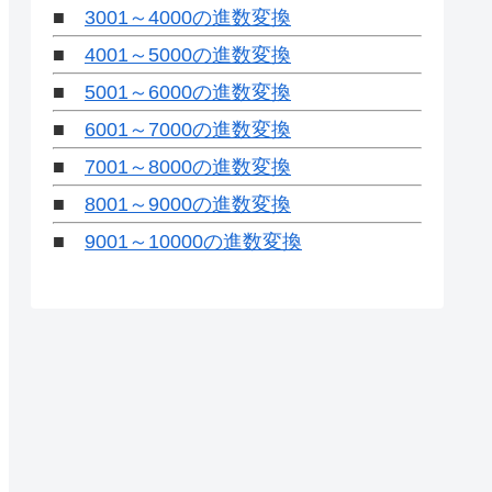
■
3001～4000の進数変換
■
4001～5000の進数変換
■
5001～6000の進数変換
■
6001～7000の進数変換
■
7001～8000の進数変換
■
8001～9000の進数変換
■
9001～10000の進数変換