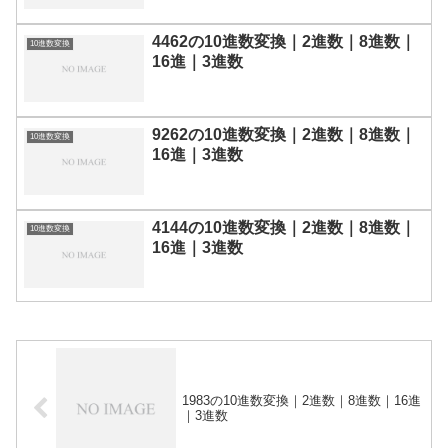
4462の10進数変換｜2進数｜8進数｜
10進数変換
16進｜3進数
9262の10進数変換｜2進数｜8進数｜
10進数変換
16進｜3進数
4144の10進数変換｜2進数｜8進数｜
10進数変換
16進｜3進数
1983の10進数変換｜2進数｜8進数｜16進
｜3進数