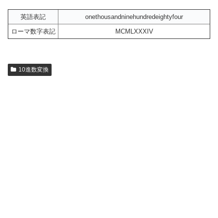
英語表記
onethousandninehundredeightyfour
ローマ数字表記
MCMLXXXIV
10進数変換