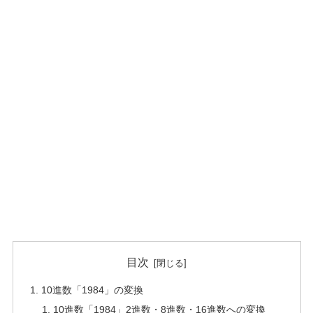
目次
10進数「1984」の変換
10進数「1984」2進数・8進数・16進数への変換