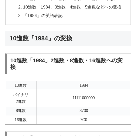
10進数「1984」3進数・4進数・5進数などへの変換
「1984」の英語表記
10進数「1984」の変換
10進数「1984」2進数・8進数・16進数への変
換
10進数
1984
バイナリ
11111000000
2進数
8進数
3700
16進数
7C0