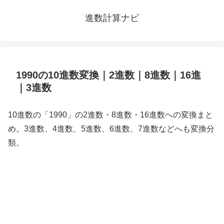
進数計算ナビ
1990の10進数変換｜2進数｜8進数｜16進
｜3進数
10進数の「1990」の2進数・8進数・16進数への変換まと
め。3進数、4進数、5進数、6進数、7進数などへも変換分
類。