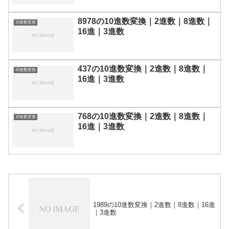
8978の10進数変換｜2進数｜8進数｜
10進数変換
16進｜3進数
437の10進数変換｜2進数｜8進数｜
10進数変換
16進｜3進数
768の10進数変換｜2進数｜8進数｜
10進数変換
16進｜3進数
1989の10進数変換｜2進数｜8進数｜16進
｜3進数