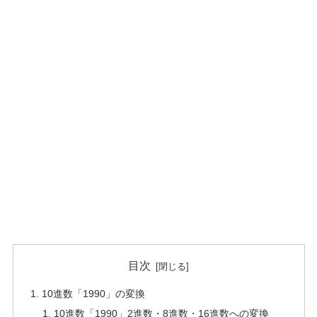
目次
10進数「1990」の変換
10進数「1990」2進数・8進数・16進数への変換