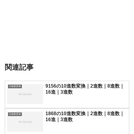
関連記事
9156の10進数変換｜2進数｜8進数｜
10進数変換
16進｜3進数
1868の10進数変換｜2進数｜8進数｜
10進数変換
16進｜3進数