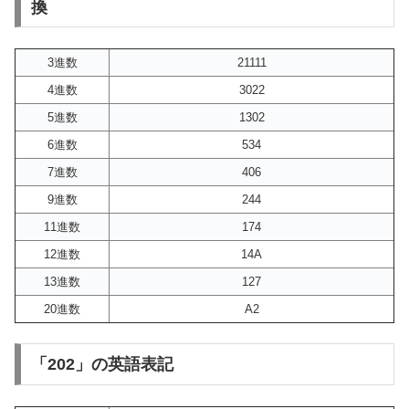
換
3進数
21111
4進数
3022
5進数
1302
6進数
534
7進数
406
9進数
244
11進数
174
12進数
14A
13進数
127
20進数
A2
「202」の英語表記