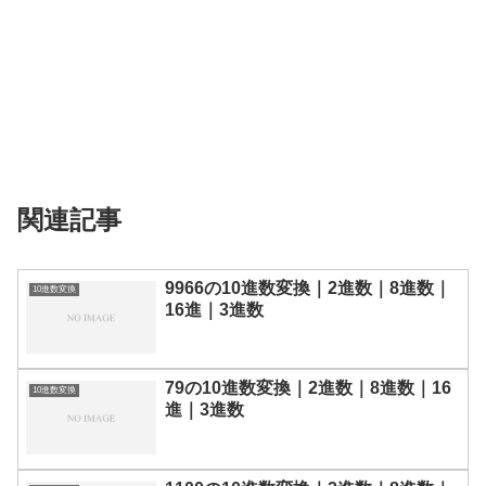
関連記事
9966の10進数変換｜2進数｜8進数｜
10進数変換
16進｜3進数
79の10進数変換｜2進数｜8進数｜16
10進数変換
進｜3進数