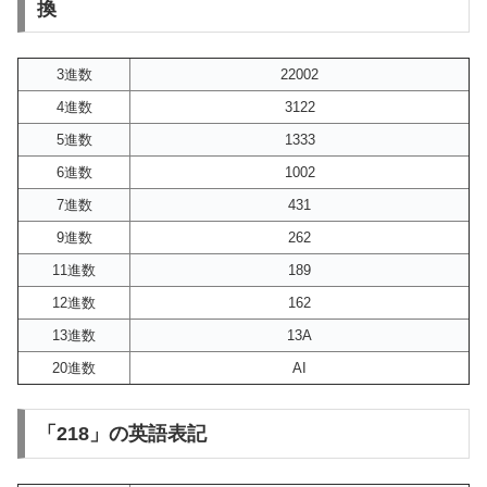
換
3進数
22002
4進数
3122
5進数
1333
6進数
1002
7進数
431
9進数
262
11進数
189
12進数
162
13進数
13A
20進数
AI
「218」の英語表記