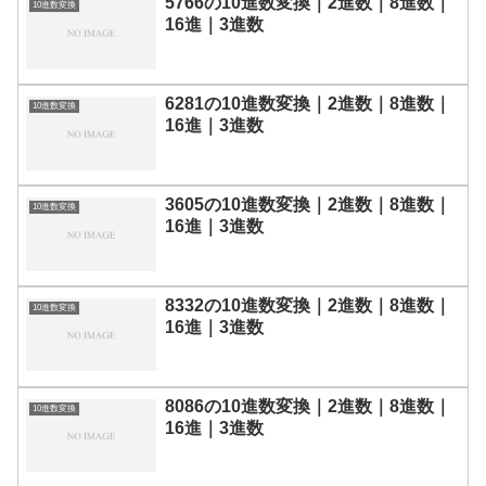
5766の10進数変換｜2進数｜8進数｜
10進数変換
16進｜3進数
6281の10進数変換｜2進数｜8進数｜
10進数変換
16進｜3進数
3605の10進数変換｜2進数｜8進数｜
10進数変換
16進｜3進数
8332の10進数変換｜2進数｜8進数｜
10進数変換
16進｜3進数
8086の10進数変換｜2進数｜8進数｜
10進数変換
16進｜3進数