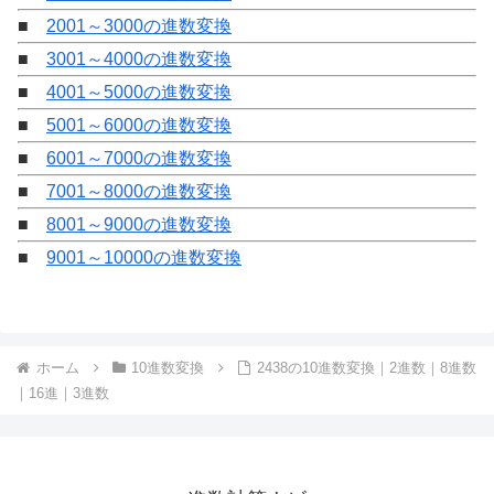
■
2001～3000の進数変換
■
3001～4000の進数変換
■
4001～5000の進数変換
■
5001～6000の進数変換
■
6001～7000の進数変換
■
7001～8000の進数変換
■
8001～9000の進数変換
■
9001～10000の進数変換
ホーム
10進数変換
2438の10進数変換｜2進数｜8進数
｜16進｜3進数