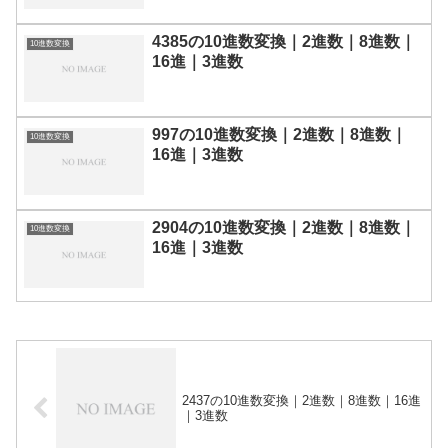
4385の10進数変換｜2進数｜8進数｜
10進数変換
16進｜3進数
997の10進数変換｜2進数｜8進数｜
10進数変換
16進｜3進数
2904の10進数変換｜2進数｜8進数｜
10進数変換
16進｜3進数
2437の10進数変換｜2進数｜8進数｜16進
｜3進数