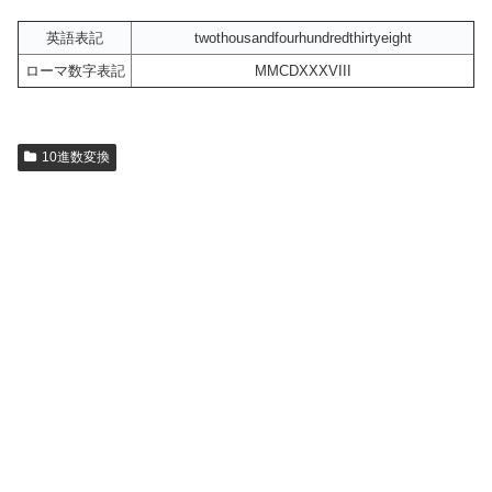
英語表記
twothousandfourhundredthirtyeight
ローマ数字表記
MMCDXXXVIII
10進数変換