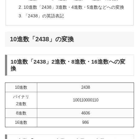
10進数「2438」3進数・4進数・5進数などへの変換
「2438」の英語表記
10進数「2438」の変換
10進数「2438」2進数・8進数・16進数への変
換
10進数
2438
バイナリ
100110000110
2進数
8進数
4606
16進数
986