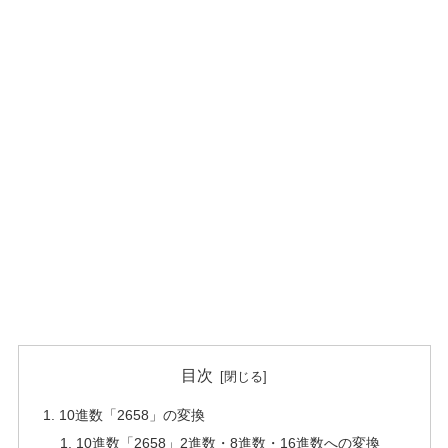
目次
10進数「2658」の変換
10進数「2658」2進数・8進数・16進数への変換