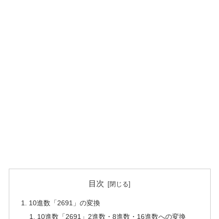
目次
10進数「2691」の変換
10進数「2691」2進数・8進数・16進数への変換