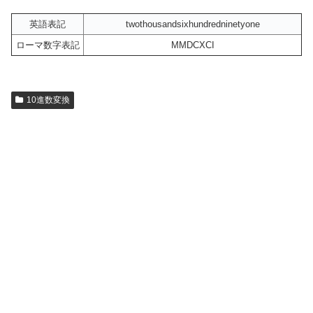
英語表記
twothousandsixhundredninetyone
ローマ数字表記
MMDCXCI
10進数変換