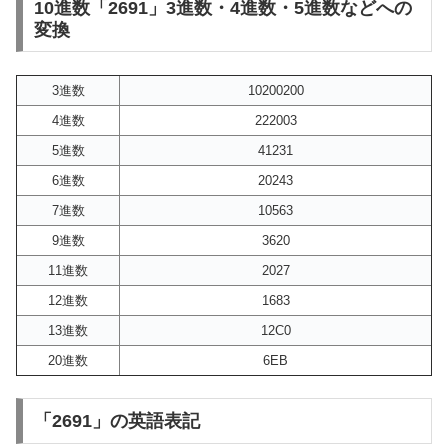
10進数「2691」3進数・4進数・5進数などへの
変換
3進数
10200200
4進数
222003
5進数
41231
6進数
20243
7進数
10563
9進数
3620
11進数
2027
12進数
1683
13進数
12C0
20進数
6EB
「2691」の英語表記