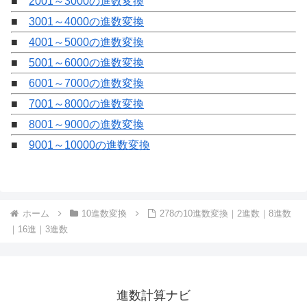
■
2001～3000の進数変換
■
3001～4000の進数変換
■
4001～5000の進数変換
■
5001～6000の進数変換
■
6001～7000の進数変換
■
7001～8000の進数変換
■
8001～9000の進数変換
■
9001～10000の進数変換
ホーム
10進数変換
278の10進数変換｜2進数｜8進数
｜16進｜3進数
進数計算ナビ