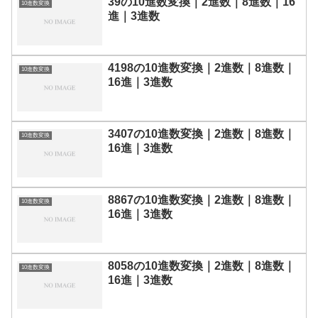
39の10進数変換｜2進数｜8進数｜16
10進数変換
進｜3進数
4198の10進数変換｜2進数｜8進数｜
10進数変換
16進｜3進数
3407の10進数変換｜2進数｜8進数｜
10進数変換
16進｜3進数
8867の10進数変換｜2進数｜8進数｜
10進数変換
16進｜3進数
8058の10進数変換｜2進数｜8進数｜
10進数変換
16進｜3進数