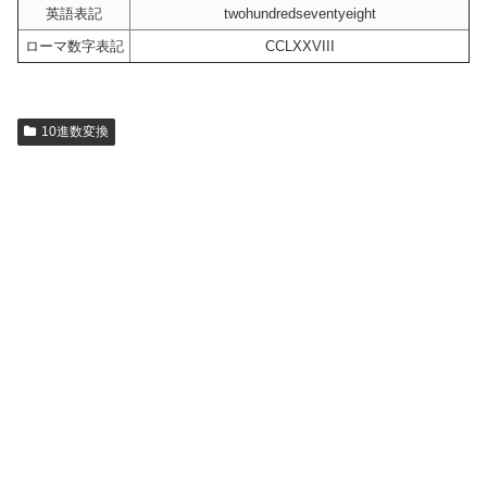
英語表記
twohundredseventyeight
ローマ数字表記
CCLXXVIII
10進数変換