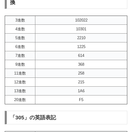
換
3進数
102022
4進数
10301
5進数
2210
6進数
1225
7進数
614
9進数
368
11進数
258
12進数
215
13進数
1A6
20進数
F5
「305」の英語表記