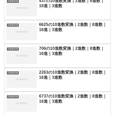
437の10進数変換｜2進数｜8進数｜
10進数変換
16進｜3進数
6625の10進数変換｜2進数｜8進数｜
10進数変換
16進｜3進数
706の10進数変換｜2進数｜8進数｜
10進数変換
16進｜3進数
2263の10進数変換｜2進数｜8進数｜
10進数変換
16進｜3進数
6737の10進数変換｜2進数｜8進数｜
10進数変換
16進｜3進数