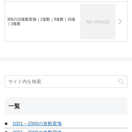
306の10進数変換｜2進数｜8進数｜16進
｜3進数
一覧
■
1001～2000の進数変換