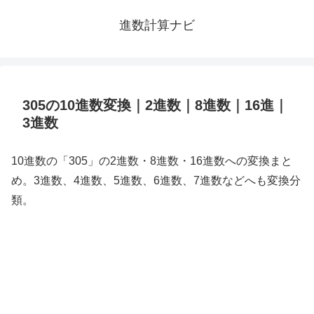
進数計算ナビ
305の10進数変換｜2進数｜8進数｜16進｜
3進数
10進数の「305」の2進数・8進数・16進数への変換まと
め。3進数、4進数、5進数、6進数、7進数などへも変換分
類。