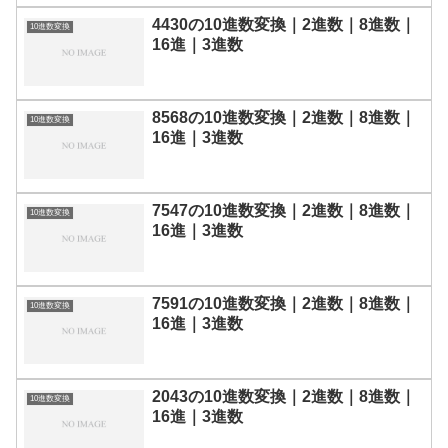
4430の10進数変換｜2進数｜8進数｜
10進数変換
16進｜3進数
8568の10進数変換｜2進数｜8進数｜
10進数変換
16進｜3進数
7547の10進数変換｜2進数｜8進数｜
10進数変換
16進｜3進数
7591の10進数変換｜2進数｜8進数｜
10進数変換
16進｜3進数
2043の10進数変換｜2進数｜8進数｜
10進数変換
16進｜3進数