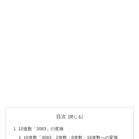
目次
10進数「3083」の変換
10進数「3083」2進数・8進数・16進数への変換