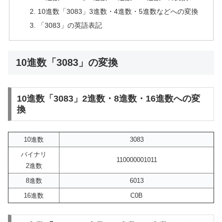
10進数「3083」3進数・4進数・5進数などへの変換
「3083」の英語表記
10進数「3083」の変換
10進数「3083」2進数・8進数・16進数への変
換
10進数
3083
バイナリ
110000001011
2進数
8進数
6013
16進数
C0B