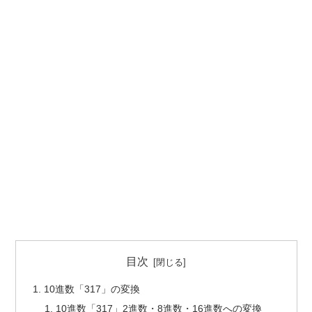
目次
10進数「317」の変換
10進数「317」2進数・8進数・16進数への変換