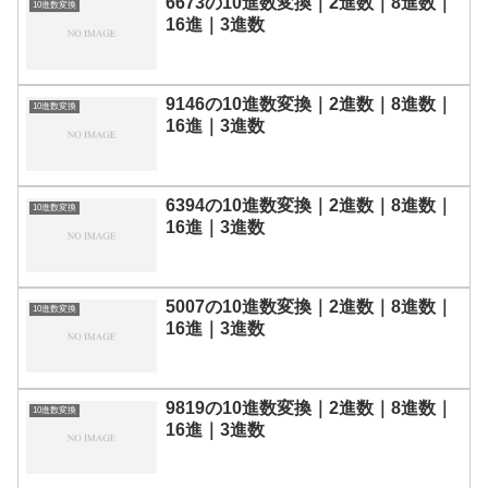
6673の10進数変換｜2進数｜8進数｜
10進数変換
16進｜3進数
9146の10進数変換｜2進数｜8進数｜
10進数変換
16進｜3進数
6394の10進数変換｜2進数｜8進数｜
10進数変換
16進｜3進数
5007の10進数変換｜2進数｜8進数｜
10進数変換
16進｜3進数
9819の10進数変換｜2進数｜8進数｜
10進数変換
16進｜3進数